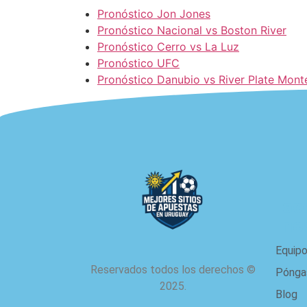
Pronóstico Jon Jones
Pronóstico Nacional vs Boston River
Pronóstico Cerro vs La Luz
Pronóstico UFC
Pronóstico Danubio vs River Plate Mont
ac
no
Equip
Reservados todos los derechos
©
Pónga
2025.
Blog