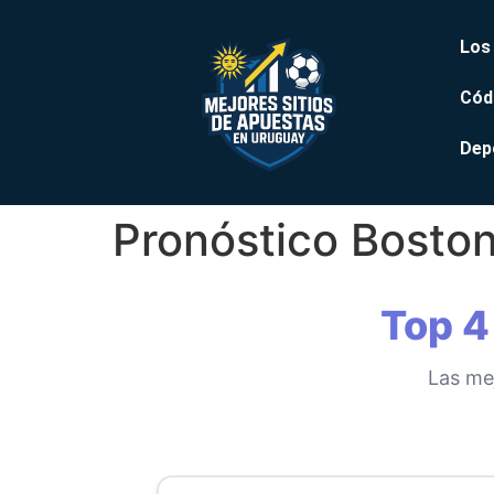
Los
Cód
Dep
Pronóstico Boston
Top 4
Las me