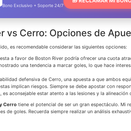
🎁 RECLAMAR MI BON
Bono Exclusivo + Soporte 24/7
er vs Cerro: Opciones de Apu
ido, es recomendable considerar las siguientes opciones:
ta a favor de Boston River podría ofrecer una cuota atracti
trado una tendencia a marcar goles, lo que hace interesa
abilidad defensiva de Cerro, una apuesta a que ambos equ
estas implican riesgos. Siempre se debe apostar con respo
es aconsejable estar atento a las lesiones y la alineación of
 y Cerro
tiene el potencial de ser un gran espectáculo. Mi 
s de goles. Recuerda siempre realizar un análisis exhausti