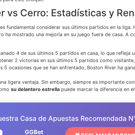
r vs Cerro: Estadísticas y Re
es fundamental considerar sus últimos partidos en la liga. 
ro ha mostrado una mejoría en su juego fuera de casa. A c
anado 4 de sus últimos 5 partidos en casa, lo que refleja u
ener 2 victorias en sus últimos 5 partidos como visitante,
as 5 ocasiones que se han enfrentado, Boston River ha gan
na ligera ventaja. Sin embargo, siempre es importante cons
 como
su delantero estrella
puede marcar la diferencia en el
uestra Casa de Apuestas Recomendada N
GGBet