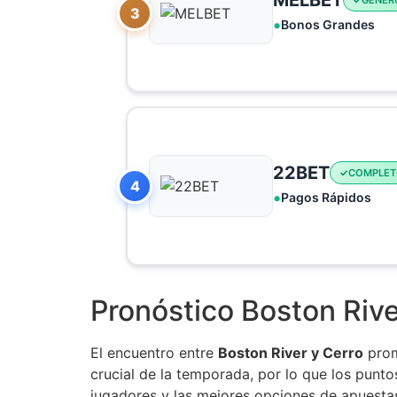
3
Bonos Grandes
22BET
COMPLE
4
Pagos Rápidos
Pronóstico Boston River
El encuentro entre
Boston River y Cerro
prom
crucial de la temporada, por lo que los puntos
jugadores y las mejores opciones de apuesta