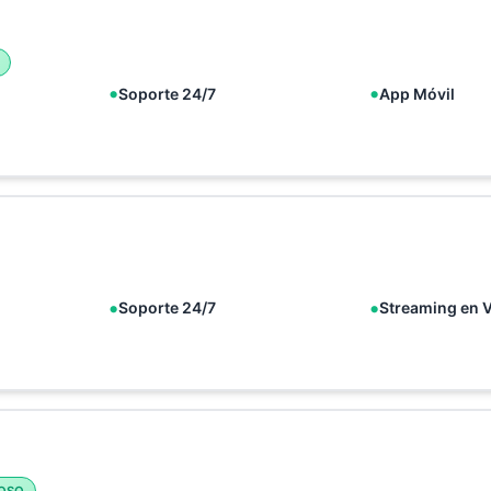
Soporte 24/7
App Móvil
Soporte 24/7
Streaming en 
OSO