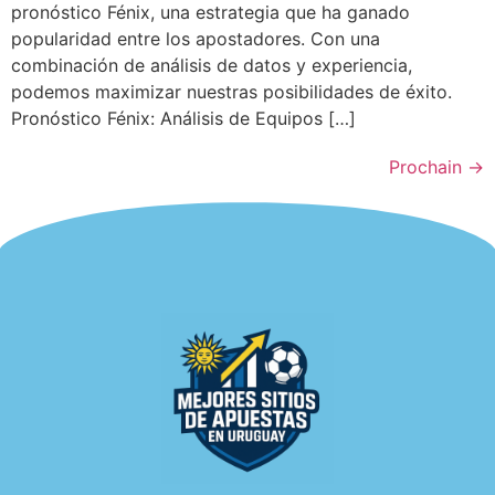
pronóstico Fénix, una estrategia que ha ganado
popularidad entre los apostadores. Con una
combinación de análisis de datos y experiencia,
podemos maximizar nuestras posibilidades de éxito.
Pronóstico Fénix: Análisis de Equipos […]
Prochain
→