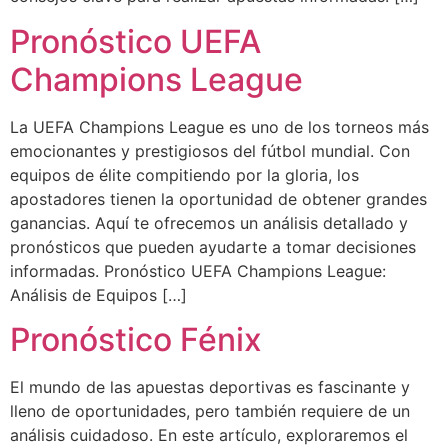
Pronóstico UEFA
Champions League
La UEFA Champions League es uno de los torneos más
emocionantes y prestigiosos del fútbol mundial. Con
equipos de élite compitiendo por la gloria, los
apostadores tienen la oportunidad de obtener grandes
ganancias. Aquí te ofrecemos un análisis detallado y
pronósticos que pueden ayudarte a tomar decisiones
informadas. Pronóstico UEFA Champions League:
Análisis de Equipos […]
Pronóstico Fénix
El mundo de las apuestas deportivas es fascinante y
lleno de oportunidades, pero también requiere de un
análisis cuidadoso. En este artículo, exploraremos el