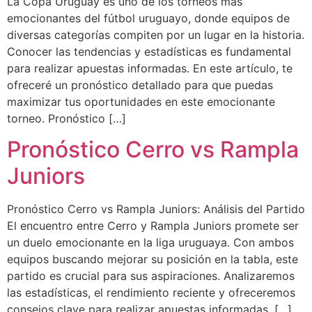
La Copa Uruguay es uno de los torneos más
emocionantes del fútbol uruguayo, donde equipos de
diversas categorías compiten por un lugar en la historia.
Conocer las tendencias y estadísticas es fundamental
para realizar apuestas informadas. En este artículo, te
ofreceré un pronóstico detallado para que puedas
maximizar tus oportunidades en este emocionante
torneo. Pronóstico […]
Pronóstico Cerro vs Rampla
Juniors
Pronóstico Cerro vs Rampla Juniors: Análisis del Partido
El encuentro entre Cerro y Rampla Juniors promete ser
un duelo emocionante en la liga uruguaya. Con ambos
equipos buscando mejorar su posición en la tabla, este
partido es crucial para sus aspiraciones. Analizaremos
las estadísticas, el rendimiento reciente y ofreceremos
consejos clave para realizar apuestas informadas. […]