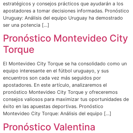
estratégicos y consejos prácticos que ayudarán a los
apostadores a tomar decisiones informadas. Pronóstico
Uruguay: Análisis del equipo Uruguay ha demostrado
ser una potencia […]
Pronóstico Montevideo City
Torque
El Montevideo City Torque se ha consolidado como un
equipo interesante en el fútbol uruguayo, y sus
encuentros son cada vez más seguidos por
apostadores. En este artículo, analizaremos el
pronóstico Montevideo City Torque y ofreceremos
consejos valiosos para maximizar tus oportunidades de
éxito en las apuestas deportivas. Pronóstico
Montevideo City Torque: Análisis del equipo […]
Pronóstico Valentina