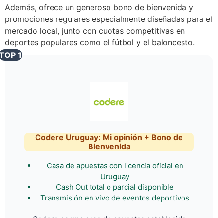
Además, ofrece un generoso bono de bienvenida y
promociones regulares especialmente diseñadas para el
mercado local, junto con cuotas competitivas en
deportes populares como el fútbol y el baloncesto.
TOP 1
Codere Uruguay: Mi opinión + Bono de
Bienvenida
Casa de apuestas con licencia oficial en
Uruguay
Cash Out total o parcial disponible
Transmisión en vivo de eventos deportivos