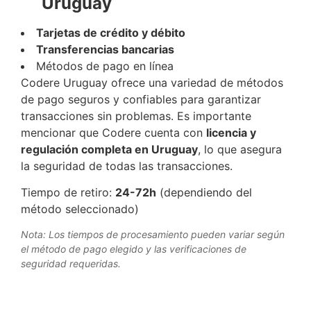
Uruguay
Tarjetas de crédito y débito
Transferencias bancarias
Métodos de pago en línea
Codere Uruguay ofrece una variedad de métodos
de pago seguros y confiables para garantizar
transacciones sin problemas. Es importante
mencionar que Codere cuenta con
licencia y
regulación completa en Uruguay
, lo que asegura
la seguridad de todas las transacciones.
Tiempo de retiro:
24-72h
(dependiendo del
método seleccionado)
Nota: Los tiempos de procesamiento pueden variar según
el método de pago elegido y las verificaciones de
seguridad requeridas.