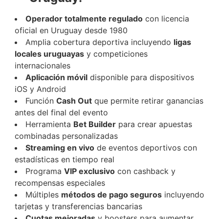
Operador totalmente regulado
con licencia
oficial en Uruguay desde 1980
Amplia cobertura deportiva incluyendo
ligas
locales uruguayas
y competiciones
internacionales
Aplicación móvil
disponible para dispositivos
iOS y Android
Función
Cash Out
que permite retirar ganancias
antes del final del evento
Herramienta
Bet Builder
para crear apuestas
combinadas personalizadas
Streaming en vivo
de eventos deportivos con
estadísticas en tiempo real
Programa
VIP exclusivo
con cashback y
recompensas especiales
Múltiples
métodos de pago seguros
incluyendo
tarjetas y transferencias bancarias
Cuotas mejoradas
y boosters para aumentar