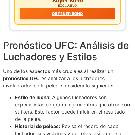
Super Bono
EXCLUSIVO
OBTENER BONO
Pronóstico UFC: Análisis de
Luchadores y Estilos
Uno de los aspectos más cruciales al realizar un
pronóstico UFC
es analizar a los luchadores
involucrados en la pelea. Considera lo siguiente:
Estilo de lucha:
Algunos luchadores son
especialistas en grappling, mientras que otros son
strikers. Este factor puede influir en el resultado
de la pelea.
Historial de peleas:
Revisa el récord de cada
luchador, sus victorias y derrotas, así como su