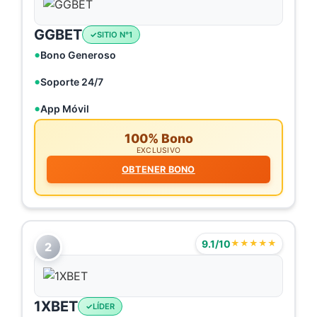
GGBET
SITIO N°1
Bono Generoso
Soporte 24/7
App Móvil
100% Bono
EXCLUSIVO
OBTENER BONO
9.1/10
★★★★★
2
1XBET
LÍDER