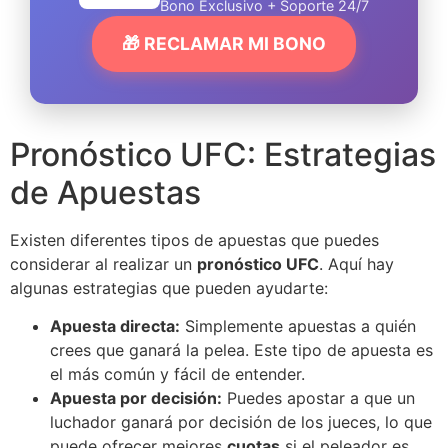
Bono Exclusivo + Soporte 24/7
🎁 RECLAMAR MI BONO
Pronóstico UFC: Estrategias
de Apuestas
Existen diferentes tipos de apuestas que puedes
considerar al realizar un
pronóstico UFC
. Aquí hay
algunas estrategias que pueden ayudarte:
Apuesta directa:
Simplemente apuestas a quién
crees que ganará la pelea. Este tipo de apuesta es
el más común y fácil de entender.
Apuesta por decisión:
Puedes apostar a que un
luchador ganará por decisión de los jueces, lo que
puede ofrecer mejores
cuotas
si el peleador es