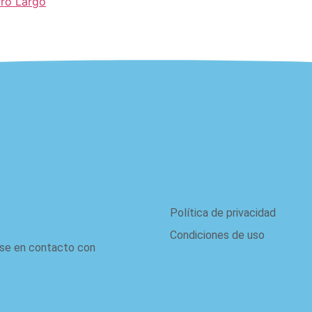
rro Largo
erca de
Legal
sotros
Política de privacidad
o
Condiciones de uso
se en contacto con