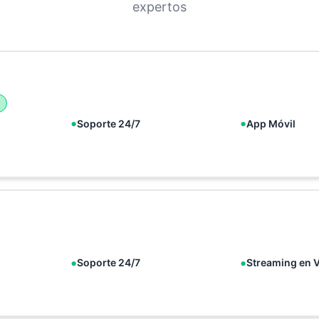
expertos
Soporte 24/7
App Móvil
Soporte 24/7
Streaming en 