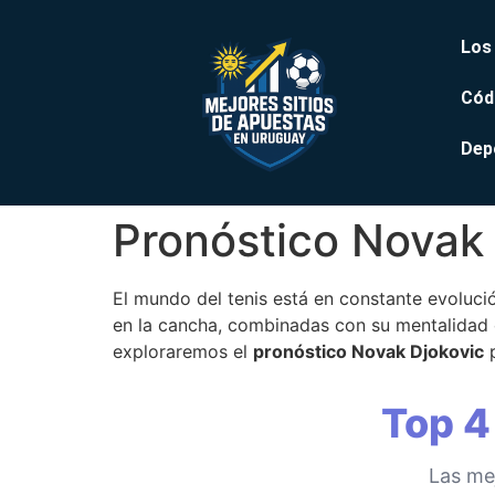
Los
Cód
Dep
Pronóstico Novak
El mundo del tenis está en constante evoluci
en la cancha, combinadas con su mentalidad c
exploraremos el
pronóstico Novak Djokovic
p
Top 4
Las me