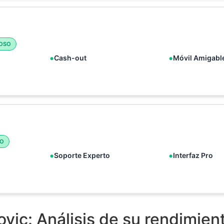
OSO
Cash-out
Móvil Amigabl
TO
Soporte Experto
Interfaz Pro
vic: Análisis de su rendimien