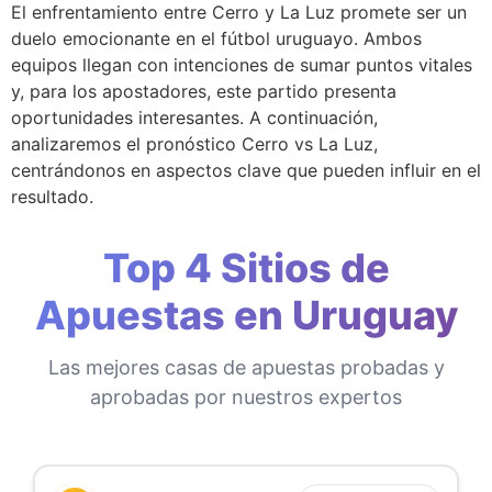
El enfrentamiento entre Cerro y La Luz promete ser un
duelo emocionante en el fútbol uruguayo. Ambos
equipos llegan con intenciones de sumar puntos vitales
y, para los apostadores, este partido presenta
oportunidades interesantes. A continuación,
analizaremos el pronóstico Cerro vs La Luz,
centrándonos en aspectos clave que pueden influir en el
resultado.
Top 4 Sitios de
Apuestas en Uruguay
Las mejores casas de apuestas probadas y
aprobadas por nuestros expertos