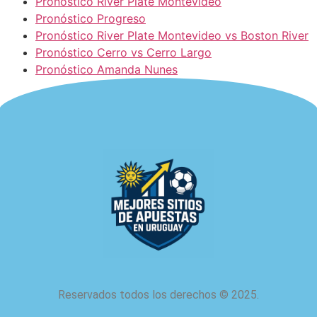
Pronóstico River Plate Montevideo
Pronóstico Progreso
Pronóstico River Plate Montevideo vs Boston River
Pronóstico Cerro vs Cerro Largo
Pronóstico Amanda Nunes
Reservados todos los derechos
©
2025.