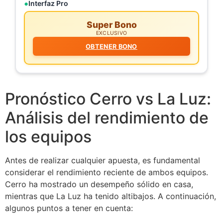
Interfaz Pro
Super Bono
EXCLUSIVO
OBTENER BONO
Pronóstico Cerro vs La Luz:
Análisis del rendimiento de
los equipos
Antes de realizar cualquier apuesta, es fundamental
considerar el rendimiento reciente de ambos equipos.
Cerro ha mostrado un desempeño sólido en casa,
mientras que La Luz ha tenido altibajos. A continuación,
algunos puntos a tener en cuenta: