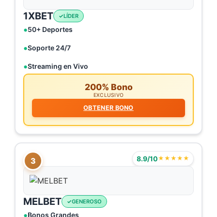
1XBET
LÍDER
50+ Deportes
Soporte 24/7
Streaming en Vivo
200% Bono
EXCLUSIVO
OBTENER BONO
8.9/10
★★★★★
3
MELBET
GENEROSO
Bonos Grandes