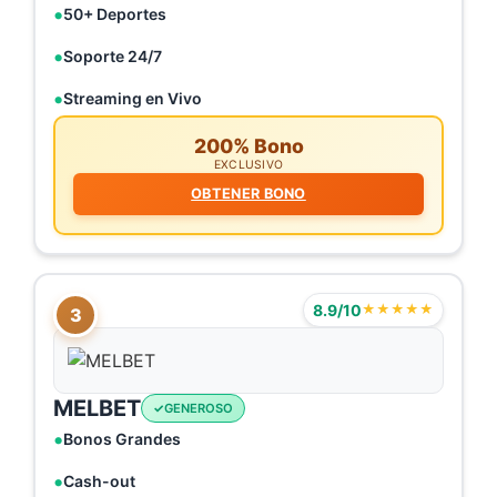
50+ Deportes
Soporte 24/7
Streaming en Vivo
200% Bono
EXCLUSIVO
OBTENER BONO
8.9/10
★★★★★
3
MELBET
GENEROSO
Bonos Grandes
Cash-out