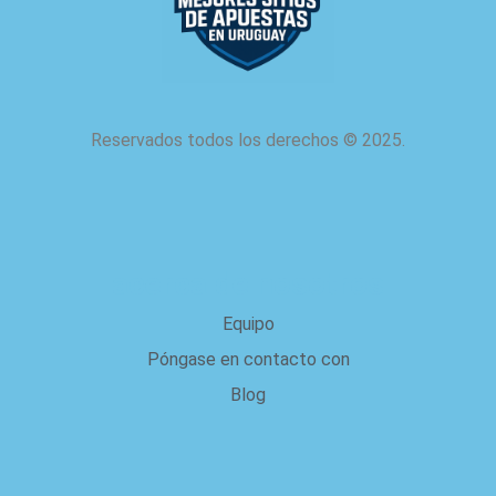
Reservados todos los derechos
©
2025.
acerca de nosotros
Equipo
Póngase en contacto con
Blog