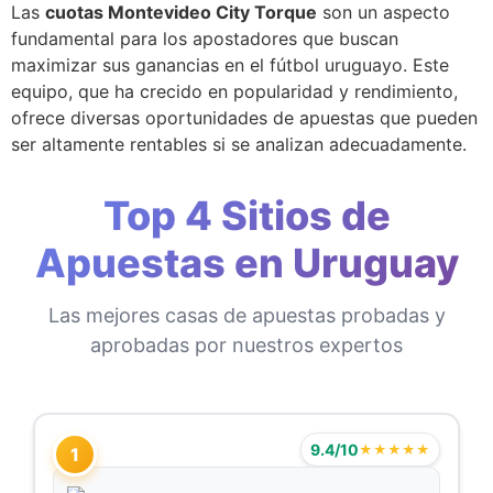
Las
cuotas Montevideo City Torque
son un aspecto
fundamental para los apostadores que buscan
maximizar sus ganancias en el fútbol uruguayo. Este
equipo, que ha crecido en popularidad y rendimiento,
ofrece diversas oportunidades de apuestas que pueden
ser altamente rentables si se analizan adecuadamente.
Top 4 Sitios de
Apuestas en Uruguay
Las mejores casas de apuestas probadas y
aprobadas por nuestros expertos
9.4/10
★★★★★
1