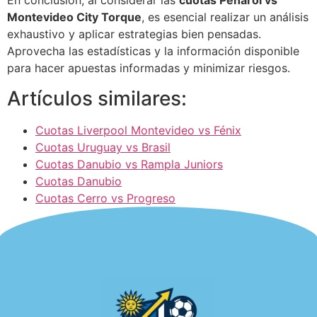
En conclusión, al considerar las
cuotas Peñarol vs
Montevideo City Torque
, es esencial realizar un análisis
exhaustivo y aplicar estrategias bien pensadas.
Aprovecha las estadísticas y la información disponible
para hacer apuestas informadas y minimizar riesgos.
Artículos similares:
Cuotas Liverpool Montevideo vs Fénix
Cuotas Uruguay vs Brasil
Cuotas Danubio vs Rampla Juniors
Cuotas Danubio
Cuotas Cerro vs Progreso