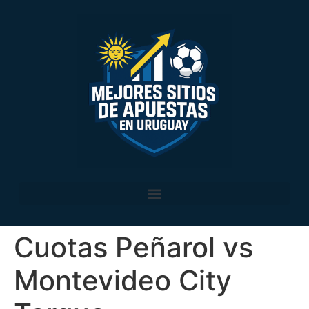
Cuotas Peñarol vs
Montevideo City