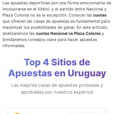
Las apuestas deportivas son una forma emocionante de
involucrarse en el fútbol, y el partido entre Nacional y
Plaza Colonia no es la excepción. Conocer las
cuotas
que ofrecen las casas de apuestas es fundamental para
maximizar tus posibilidades de ganar. En este artículo,
analizaremos las
cuotas Nacional vs Plaza Colonia
y
brindaremos consejos clave para hacer apuestas
informadas.
Top 4 Sitios de
Apuestas en Uruguay
Las mejores casas de apuestas probadas y
aprobadas por nuestros expertos