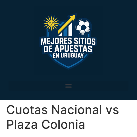
Cuotas Nacional vs
Plaza Colonia