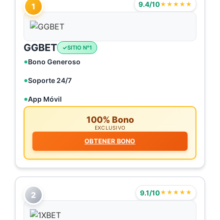
9.4/10
★★★★★
1
GGBET
SITIO N°1
Bono Generoso
Soporte 24/7
App Móvil
100% Bono
EXCLUSIVO
OBTENER BONO
9.1/10
★★★★★
2