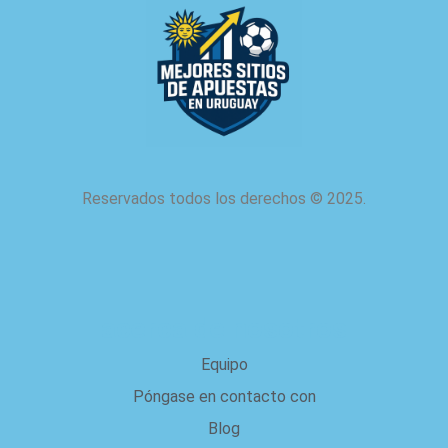
Reservados todos los derechos
©
2025.
acerca de nosotros
Equipo
Póngase en contacto con
Blog