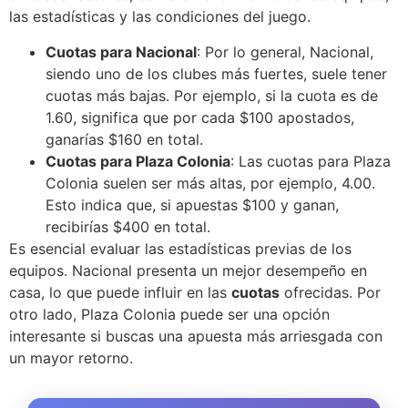
las estadísticas y las condiciones del juego.
Cuotas para Nacional
: Por lo general, Nacional,
siendo uno de los clubes más fuertes, suele tener
cuotas más bajas. Por ejemplo, si la cuota es de
1.60, significa que por cada $100 apostados,
ganarías $160 en total.
Cuotas para Plaza Colonia
: Las cuotas para Plaza
Colonia suelen ser más altas, por ejemplo, 4.00.
Esto indica que, si apuestas $100 y ganan,
recibirías $400 en total.
Es esencial evaluar las estadísticas previas de los
equipos. Nacional presenta un mejor desempeño en
casa, lo que puede influir en las
cuotas
ofrecidas. Por
otro lado, Plaza Colonia puede ser una opción
interesante si buscas una apuesta más arriesgada con
un mayor retorno.