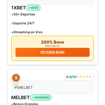
1XBET
LÍDER
50+ Deportes
Soporte 24/7
Streaming en Vivo
200% Bono
EXCLUSIVO
OBTENER BONO
8.9/10
★★★★★
3
MELBET
GENEROSO
Bonos Grandes