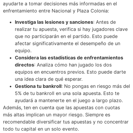
ayudarte a tomar decisiones más informadas en el
enfrentamiento entre Nacional y Plaza Colonia:
Investiga las lesiones y sanciones
: Antes de
realizar tu apuesta, verifica si hay jugadores clave
que no participarán en el partido. Esto puede
afectar significativamente el desempeño de un
equipo.
Considera las estadísticas de enfrentamientos
directos
: Analiza cómo han jugado los dos
equipos en encuentros previos. Esto puede darte
una idea clara de qué esperar.
Gestiona tu bankroll
: No pongas en riesgo más del
5% de tu bankroll en una sola apuesta. Esto te
ayudará a mantenerte en el juego a largo plazo.
Además, ten en cuenta que las apuestas con cuotas
más altas implican un mayor riesgo. Siempre es
recomendable diversificar tus apuestas y no concentrar
todo tu capital en un solo evento.