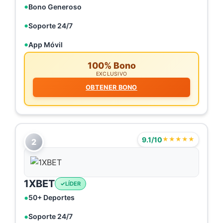
Bono Generoso
Soporte 24/7
App Móvil
100% Bono
EXCLUSIVO
OBTENER BONO
9.1/10
★★★★★
2
1XBET
LÍDER
50+ Deportes
Soporte 24/7