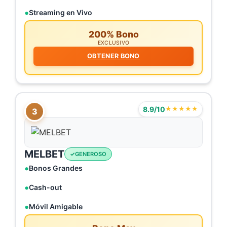
Streaming en Vivo
200% Bono
EXCLUSIVO
OBTENER BONO
8.9/10
★★★★★
3
MELBET
GENEROSO
Bonos Grandes
Cash-out
Móvil Amigable