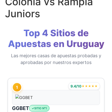
Colonia vs Rampla
Juniors
Top 4 Sitios de
Apuestas en Uruguay
Las mejores casas de apuestas probadas y
aprobadas por nuestros expertos
9.4/10
★★★★★
1
GGBET
SITIO N°1