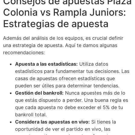
Consejos de apuestas Plaza
Colonia vs Rampla Juniors:
Estrategias de apuesta
Además del análisis de los equipos, es crucial definir
una estrategia de apuesta. Aquí te damos algunas
recomendaciones:
Apuesta a las estadísticas:
Utiliza datos
estadísticos para fundamentar tus decisiones. Las
casas de apuestas ofrecen estadísticas que
pueden ser útiles para determinar tendencias.
Gestión del bankroll:
Nunca apuestes más de lo
que estás dispuesto a perder. Una buena regla es
que cada apuesta no debe exceder el 5% de tu
bankroll total.
Considera las apuestas en vivo:
Si tienes la
oportunidad de ver el partido en vivo, las