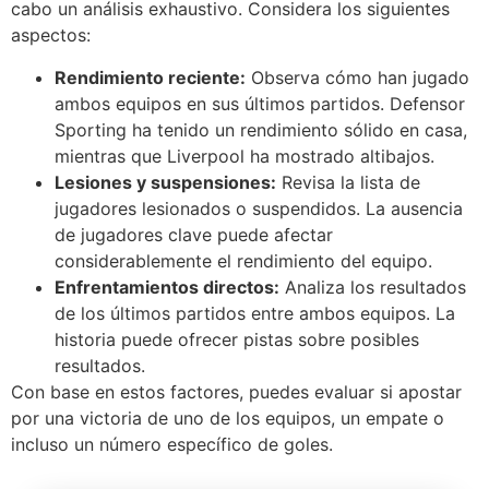
cabo un análisis exhaustivo. Considera los siguientes
aspectos:
Rendimiento reciente:
Observa cómo han jugado
ambos equipos en sus últimos partidos. Defensor
Sporting ha tenido un rendimiento sólido en casa,
mientras que Liverpool ha mostrado altibajos.
Lesiones y suspensiones:
Revisa la lista de
jugadores lesionados o suspendidos. La ausencia
de jugadores clave puede afectar
considerablemente el rendimiento del equipo.
Enfrentamientos directos:
Analiza los resultados
de los últimos partidos entre ambos equipos. La
historia puede ofrecer pistas sobre posibles
resultados.
Con base en estos factores, puedes evaluar si apostar
por una victoria de uno de los equipos, un empate o
incluso un número específico de goles.