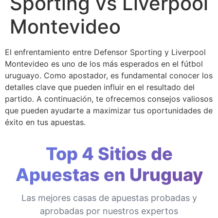
Sporting vs Liverpool
Montevideo
El enfrentamiento entre Defensor Sporting y Liverpool
Montevideo es uno de los más esperados en el fútbol
uruguayo. Como apostador, es fundamental conocer los
detalles clave que pueden influir en el resultado del
partido. A continuación, te ofrecemos consejos valiosos
que pueden ayudarte a maximizar tus oportunidades de
éxito en tus apuestas.
Top 4 Sitios de
Apuestas en Uruguay
Las mejores casas de apuestas probadas y
aprobadas por nuestros expertos