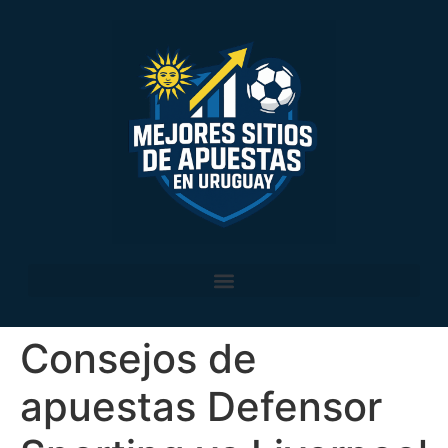
Consejos de
apuestas Defensor