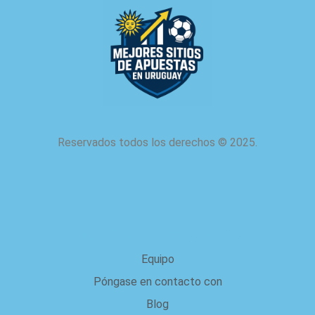
Reservados todos los derechos
©
2025.
acerca de nosotros
Equipo
Póngase en contacto con
Blog