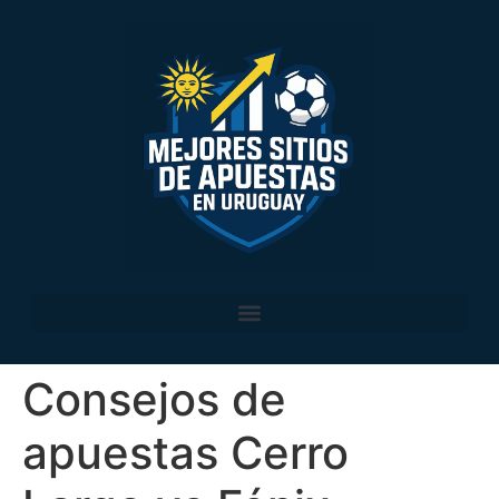
Consejos de
apuestas Cerro