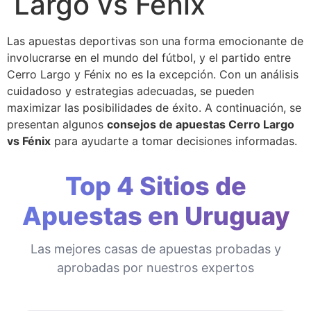
Largo vs Fénix
Las apuestas deportivas son una forma emocionante de
involucrarse en el mundo del fútbol, y el partido entre
Cerro Largo y Fénix no es la excepción. Con un análisis
cuidadoso y estrategias adecuadas, se pueden
maximizar las posibilidades de éxito. A continuación, se
presentan algunos
consejos de apuestas Cerro Largo
vs Fénix
para ayudarte a tomar decisiones informadas.
Top 4 Sitios de
Apuestas en Uruguay
Las mejores casas de apuestas probadas y
aprobadas por nuestros expertos