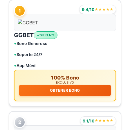
9.4/10
★★★★★
1
GGBET
SITIO N°1
Bono Generoso
Soporte 24/7
App Móvil
100% Bono
EXCLUSIVO
OBTENER BONO
9.1/10
★★★★★
2