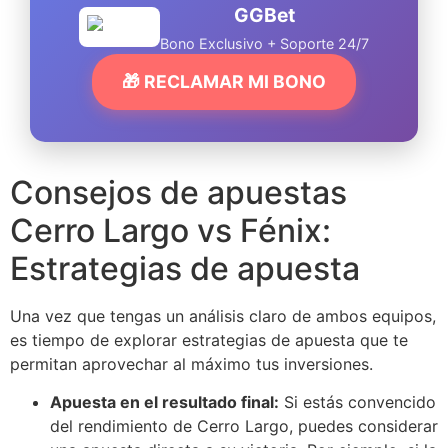
GGBet
Bono Exclusivo + Soporte 24/7
🎁 RECLAMAR MI BONO
Consejos de apuestas
Cerro Largo vs Fénix:
Estrategias de apuesta
Una vez que tengas un análisis claro de ambos equipos,
es tiempo de explorar estrategias de apuesta que te
permitan aprovechar al máximo tus inversiones.
Apuesta en el resultado final:
Si estás convencido
del rendimiento de Cerro Largo, puedes considerar