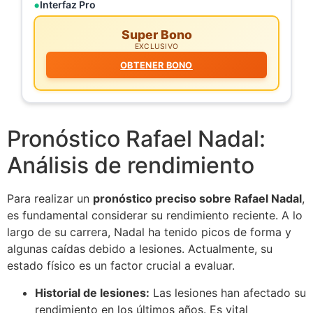
Interfaz Pro
Super Bono
EXCLUSIVO
OBTENER BONO
Pronóstico Rafael Nadal:
Análisis de rendimiento
Para realizar un
pronóstico preciso sobre Rafael Nadal
,
es fundamental considerar su rendimiento reciente. A lo
largo de su carrera, Nadal ha tenido picos de forma y
algunas caídas debido a lesiones. Actualmente, su
estado físico es un factor crucial a evaluar.
Historial de lesiones:
Las lesiones han afectado su
rendimiento en los últimos años. Es vital