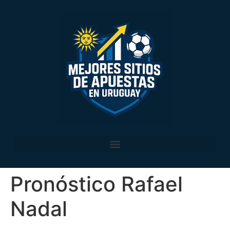
Pronóstico Rafael
Nadal