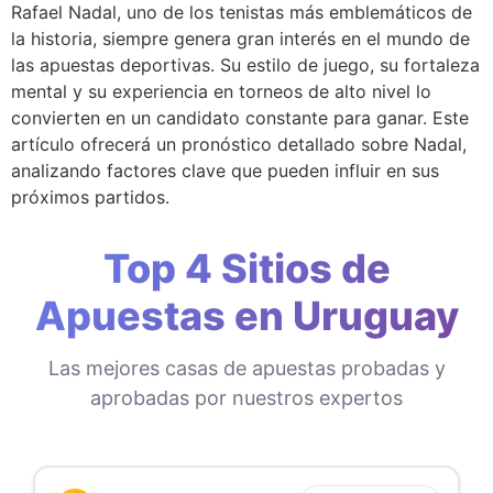
Rafael Nadal, uno de los tenistas más emblemáticos de
la historia, siempre genera gran interés en el mundo de
las apuestas deportivas. Su estilo de juego, su fortaleza
mental y su experiencia en torneos de alto nivel lo
convierten en un candidato constante para ganar. Este
artículo ofrecerá un pronóstico detallado sobre Nadal,
analizando factores clave que pueden influir en sus
próximos partidos.
Top 4 Sitios de
Apuestas en Uruguay
Las mejores casas de apuestas probadas y
aprobadas por nuestros expertos