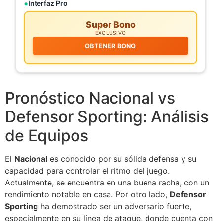
Interfaz Pro
Super Bono
EXCLUSIVO
OBTENER BONO
Pronóstico Nacional vs
Defensor Sporting: Análisis
de Equipos
El
Nacional
es conocido por su sólida defensa y su
capacidad para controlar el ritmo del juego.
Actualmente, se encuentra en una buena racha, con un
rendimiento notable en casa. Por otro lado,
Defensor
Sporting
ha demostrado ser un adversario fuerte,
especialmente en su línea de ataque, donde cuenta con