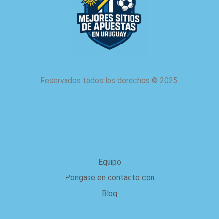
Reservados todos los derechos
©
2025.
acerca de nosotros
Equipo
Póngase en contacto con
Blog