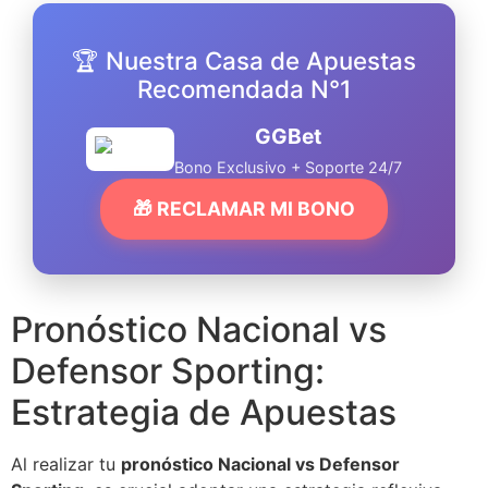
🏆 Nuestra Casa de Apuestas
Recomendada N°1
GGBet
Bono Exclusivo + Soporte 24/7
🎁 RECLAMAR MI BONO
Pronóstico Nacional vs
Defensor Sporting:
Estrategia de Apuestas
Al realizar tu
pronóstico Nacional vs Defensor