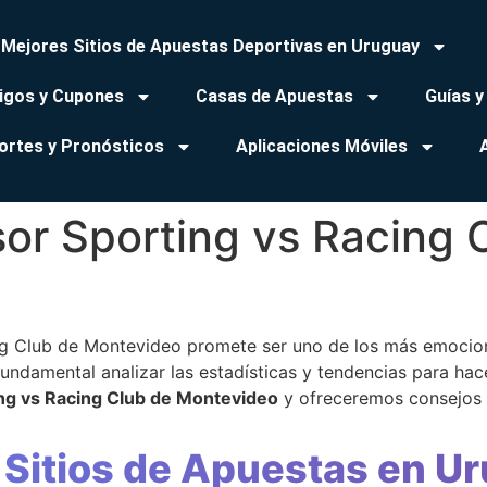
 Mejores Sitios de Apuestas Deportivas en Uruguay
igos y Cupones
Casas de Apuestas
Guías y
ortes y Pronósticos
Aplicaciones Móviles
or Sporting vs Racing 
ng Club de Montevideo promete ser uno de los más emocio
 fundamental analizar las estadísticas y tendencias para ha
ng vs Racing Club de Montevideo
y ofreceremos consejos e
 Sitios de Apuestas en U