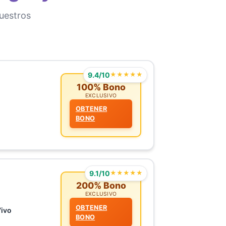
uestros
9.4/10
★★★★★
100% Bono
EXCLUSIVO
OBTENER
BONO
9.1/10
★★★★★
200% Bono
EXCLUSIVO
OBTENER
Vivo
BONO