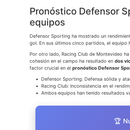
Pronóstico Defensor Sp
equipos
Defensor Sporting ha mostrado un rendimient
gol. En sus últimos cinco partidos, el equipo
Por otro lado, Racing Club de Montevideo ha 
cohesión en el campo ha resultado en
dos vi
factor crucial en el
pronóstico Defensor Spo
Defensor Sporting: Defensa sólida y ata
Racing Club: Inconsistencia en el rendim
Ambos equipos han tenido resultados var
🏆 N