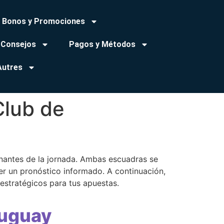
Bonos y Promociones
 Consejos
Pagos y Métodos
Autres
Club de
nantes de la jornada. Ambas escuadras se
cer un pronóstico informado. A continuación,
stratégicos para tus apuestas.
ruguay