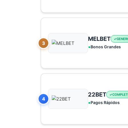
MELBET
GENER
3
Bonos Grandes
22BET
COMPLE
4
Pagos Rápidos