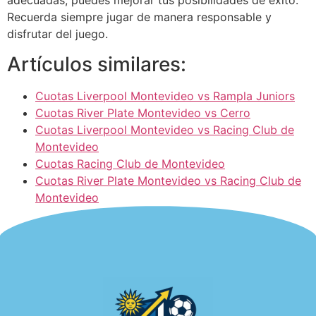
adecuadas, puedes mejorar tus posibilidades de éxito.
Recuerda siempre jugar de manera responsable y
disfrutar del juego.
Artículos similares:
Cuotas Liverpool Montevideo vs Rampla Juniors
Cuotas River Plate Montevideo vs Cerro
Cuotas Liverpool Montevideo vs Racing Club de
Montevideo
Cuotas Racing Club de Montevideo
Cuotas River Plate Montevideo vs Racing Club de
Montevideo