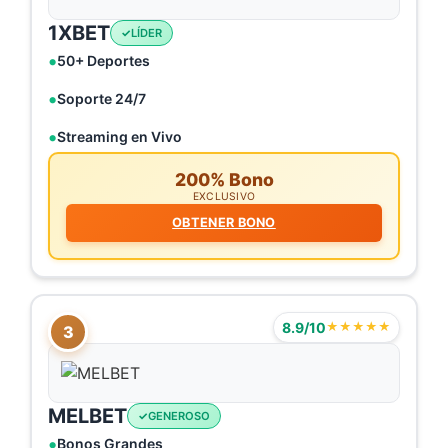
1XBET
LÍDER
50+ Deportes
Soporte 24/7
Streaming en Vivo
200% Bono
EXCLUSIVO
OBTENER BONO
8.9/10
★★★★★
3
MELBET
GENEROSO
Bonos Grandes