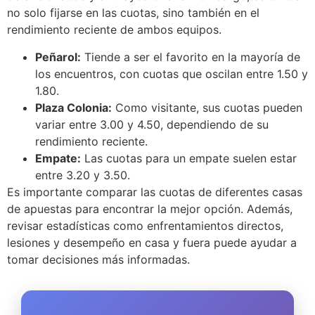
no solo fijarse en las cuotas, sino también en el
rendimiento reciente de ambos equipos.
Peñarol:
Tiende a ser el favorito en la mayoría de
los encuentros, con cuotas que oscilan entre 1.50 y
1.80.
Plaza Colonia:
Como visitante, sus cuotas pueden
variar entre 3.00 y 4.50, dependiendo de su
rendimiento reciente.
Empate:
Las cuotas para un empate suelen estar
entre 3.20 y 3.50.
Es importante comparar las cuotas de diferentes casas
de apuestas para encontrar la mejor opción. Además,
revisar estadísticas como enfrentamientos directos,
lesiones y desempeño en casa y fuera puede ayudar a
tomar decisiones más informadas.