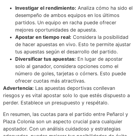
Investigar el rendimiento:
Analiza cómo ha sido el
desempeño de ambos equipos en los últimos
partidos. Un equipo en racha puede ofrecer
mejores oportunidades de apuesta.
Apostar en tiempo real:
Considera la posibilidad
de hacer apuestas en vivo. Esto te permite ajustar
tus apuestas según el desarrollo del partido.
Diversificar tus apuestas:
En lugar de apostar
solo al ganador, considera opciones como el
número de goles, tarjetas o córners. Esto puede
ofrecer cuotas más atractivas.
Advertencia:
Las apuestas deportivas conllevan
riesgos y es vital apostar solo lo que estés dispuesto a
perder. Establece un presupuesto y respétalo.
En resumen, las cuotas para el partido entre Peñarol y
Plaza Colonia son un aspecto crucial para cualquier
apostador. Con un análisis cuidadoso y estrategias