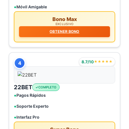
Móvil Amigable
Bono Max
EXCLUSIVO
OBTENER BONO
8.7/10
★★★★★
4
22BET
COMPLETO
Pagos Rápidos
Soporte Experto
Interfaz Pro