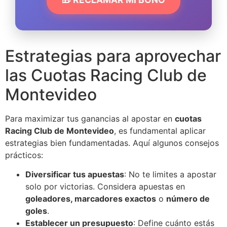
Estrategias para aprovechar
las Cuotas Racing Club de
Montevideo
Para maximizar tus ganancias al apostar en
cuotas
Racing Club de Montevideo
, es fundamental aplicar
estrategias bien fundamentadas. Aquí algunos consejos
prácticos:
Diversificar tus apuestas
: No te limites a apostar
solo por victorias. Considera apuestas en
goleadores, marcadores exactos
o
número de
goles
.
Establecer un presupuesto
: Define cuánto estás