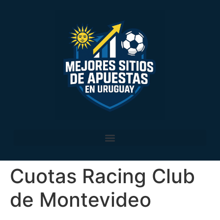
Cuotas Racing Club
de Montevideo