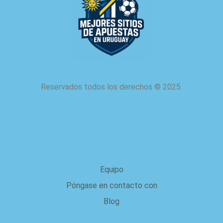
Reservados todos los derechos
©
2025.
acerca de nosotros
Equipo
Póngase en contacto con
Blog