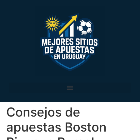
Consejos de
apuestas Boston