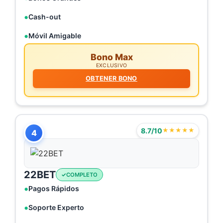
Cash-out
Móvil Amigable
Bono Max
EXCLUSIVO
OBTENER BONO
8.7/10
★★★★★
4
22BET
COMPLETO
Pagos Rápidos
Soporte Experto