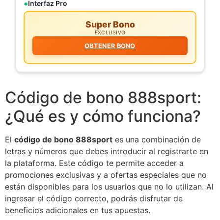
Interfaz Pro
Super Bono
EXCLUSIVO
OBTENER BONO
Código de bono 888sport:
¿Qué es y cómo funciona?
El
código de bono 888sport
es una combinación de
letras y números que debes introducir al registrarte en
la plataforma. Este código te permite acceder a
promociones exclusivas y a ofertas especiales que no
están disponibles para los usuarios que no lo utilizan. Al
ingresar el código correcto, podrás disfrutar de
beneficios adicionales en tus apuestas.