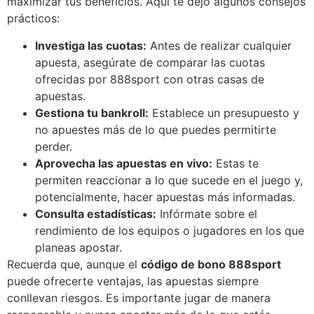
maximizar tus beneficios. Aquí te dejo algunos consejos
prácticos:
Investiga las cuotas:
Antes de realizar cualquier
apuesta, asegúrate de comparar las cuotas
ofrecidas por 888sport con otras casas de
apuestas.
Gestiona tu bankroll:
Establece un presupuesto y
no apuestes más de lo que puedes permitirte
perder.
Aprovecha las apuestas en vivo:
Estas te
permiten reaccionar a lo que sucede en el juego y,
potencialmente, hacer apuestas más informadas.
Consulta estadísticas:
Infórmate sobre el
rendimiento de los equipos o jugadores en los que
planeas apostar.
Recuerda que, aunque el
código de bono 888sport
puede ofrecerte ventajas, las apuestas siempre
conllevan riesgos. Es importante jugar de manera