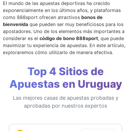
El mundo de las apuestas deportivas ha crecido
exponencialmente en los últimos años, y plataformas
como 888sport ofrecen atractivos
bonos de
bienvenida
que pueden ser muy beneficiosos para los
apostadores. Uno de los elementos más importantes a
considerar es el
código de bono 888sport
, que puede
maximizar tu experiencia de apuestas. En este artículo,
exploraremos cómo utilizarlo de manera efectiva.
Top 4 Sitios de
Apuestas en Uruguay
Las mejores casas de apuestas probadas y
aprobadas por nuestros expertos