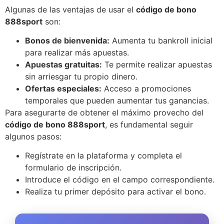
Algunas de las ventajas de usar el
código de bono
888sport
son:
Bonos de bienvenida:
Aumenta tu bankroll inicial
para realizar más apuestas.
Apuestas gratuitas:
Te permite realizar apuestas
sin arriesgar tu propio dinero.
Ofertas especiales:
Acceso a promociones
temporales que pueden aumentar tus ganancias.
Para asegurarte de obtener el máximo provecho del
código de bono 888sport
, es fundamental seguir
algunos pasos:
Regístrate en la plataforma y completa el
formulario de inscripción.
Introduce el código en el campo correspondiente.
Realiza tu primer depósito para activar el bono.