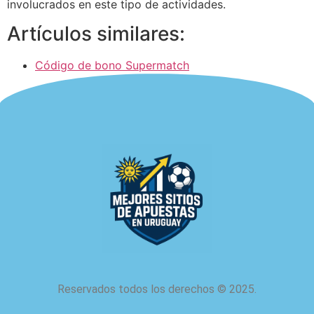
involucrados en este tipo de actividades.
Artículos similares:
Código de bono Supermatch
Reservados todos los derechos
©
2025.