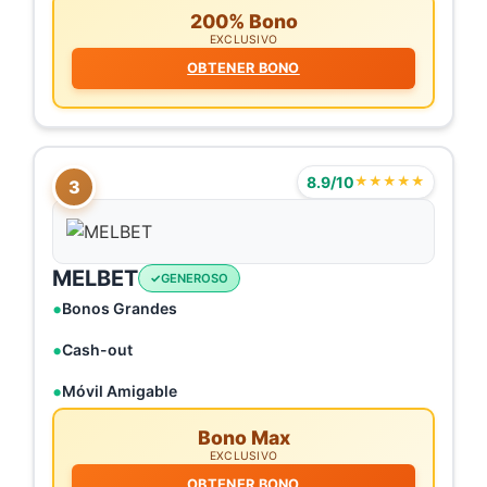
200% Bono
EXCLUSIVO
OBTENER BONO
8.9/10
★★★★★
3
MELBET
GENEROSO
Bonos Grandes
Cash-out
Móvil Amigable
Bono Max
EXCLUSIVO
OBTENER BONO