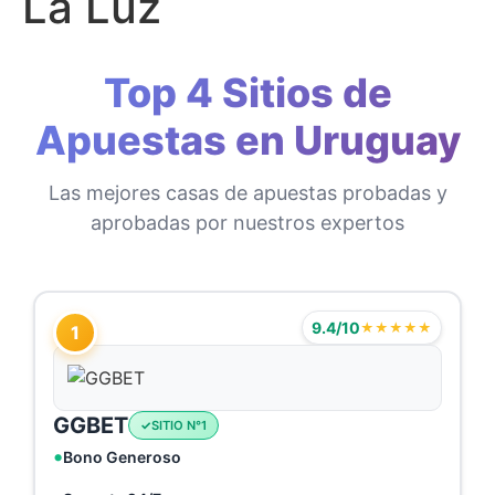
La Luz
Top 4 Sitios de
Apuestas en Uruguay
Las mejores casas de apuestas probadas y
aprobadas por nuestros expertos
9.4/10
★★★★★
1
GGBET
SITIO N°1
Bono Generoso