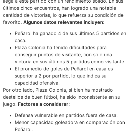
llega a este partido con un rendimiento sólido. En sus
últimos cinco encuentros, han logrado una notable
cantidad de victorias, lo que refuerza su condición de
favorito.
Algunos datos relevantes incluyen:
Peñarol ha ganado 4 de sus últimos 5 partidos en
casa.
Plaza Colonia ha tenido dificultades para
conseguir puntos de visitante, con solo una
victoria en sus últimos 5 partidos como visitante.
El promedio de goles de Peñarol en casa es
superior a 2 por partido, lo que indica su
capacidad ofensiva.
Por otro lado, Plaza Colonia, si bien ha mostrado
destellos de buen fútbol, ha sido inconsistente en su
juego.
Factores a considerar:
Defensa vulnerable en partidos fuera de casa.
Menor capacidad goleadora en comparación con
Peñarol.