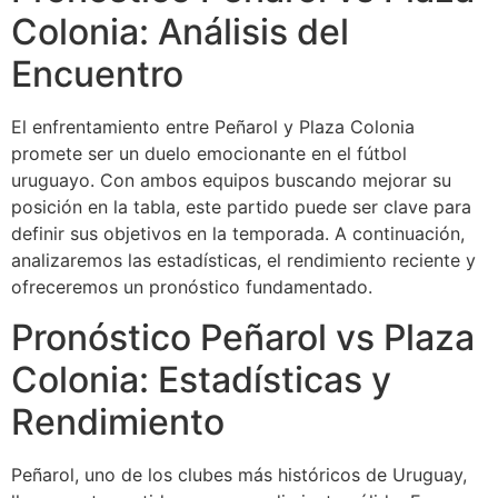
Colonia: Análisis del
Encuentro
El enfrentamiento entre Peñarol y Plaza Colonia
promete ser un duelo emocionante en el fútbol
uruguayo. Con ambos equipos buscando mejorar su
posición en la tabla, este partido puede ser clave para
definir sus objetivos en la temporada. A continuación,
analizaremos las estadísticas, el rendimiento reciente y
ofreceremos un pronóstico fundamentado.
Pronóstico Peñarol vs Plaza
Colonia: Estadísticas y
Rendimiento
Peñarol, uno de los clubes más históricos de Uruguay,