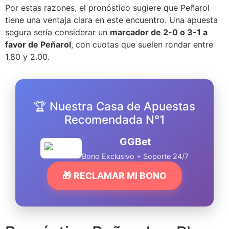
Por estas razones, el pronóstico sugiere que Peñarol
tiene una ventaja clara en este encuentro. Una apuesta
segura sería considerar un
marcador de 2-0 o 3-1 a
favor de Peñarol
, con cuotas que suelen rondar entre
1.80 y 2.00.
🏆 Nuestra Casa de Apuestas
Recomendada N°1
GGBet
Bono Exclusivo + Soporte 24/7
🎁 RECLAMAR MI BONO