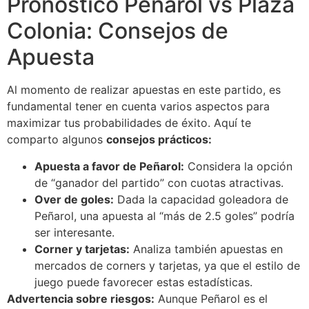
Pronóstico Peñarol vs Plaza
Colonia: Consejos de
Apuesta
Al momento de realizar apuestas en este partido, es
fundamental tener en cuenta varios aspectos para
maximizar tus probabilidades de éxito. Aquí te
comparto algunos
consejos prácticos:
Apuesta a favor de Peñarol:
Considera la opción
de “ganador del partido” con cuotas atractivas.
Over de goles:
Dada la capacidad goleadora de
Peñarol, una apuesta al “más de 2.5 goles” podría
ser interesante.
Corner y tarjetas:
Analiza también apuestas en
mercados de corners y tarjetas, ya que el estilo de
juego puede favorecer estas estadísticas.
Advertencia sobre riesgos:
Aunque Peñarol es el