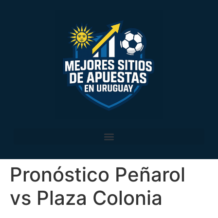
Pronóstico Peñarol
vs Plaza Colonia