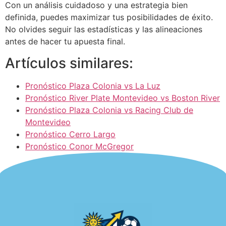
Con un análisis cuidadoso y una estrategia bien
definida, puedes maximizar tus posibilidades de éxito.
No olvides seguir las estadísticas y las alineaciones
antes de hacer tu apuesta final.
Artículos similares:
Pronóstico Plaza Colonia vs La Luz
Pronóstico River Plate Montevideo vs Boston River
Pronóstico Plaza Colonia vs Racing Club de
Montevideo
Pronóstico Cerro Largo
Pronóstico Conor McGregor