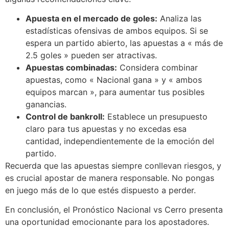
Apuesta en el mercado de goles:
Analiza las
estadísticas ofensivas de ambos equipos. Si se
espera un partido abierto, las apuestas a « más de
2.5 goles » pueden ser atractivas.
Apuestas combinadas:
Considera combinar
apuestas, como « Nacional gana » y « ambos
equipos marcan », para aumentar tus posibles
ganancias.
Control de bankroll:
Establece un presupuesto
claro para tus apuestas y no excedas esa
cantidad, independientemente de la emoción del
partido.
Recuerda que las apuestas siempre conllevan riesgos, y
es crucial apostar de manera responsable. No pongas
en juego más de lo que estés dispuesto a perder.
En conclusión, el Pronóstico Nacional vs Cerro presenta
una oportunidad emocionante para los apostadores.