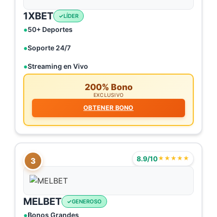
1XBET
LÍDER
50+ Deportes
Soporte 24/7
Streaming en Vivo
200% Bono
EXCLUSIVO
OBTENER BONO
8.9/10
★★★★★
3
MELBET
GENEROSO
Bonos Grandes