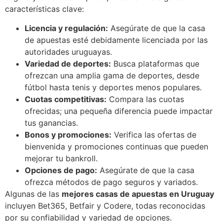
características clave:
Licencia y regulación:
Asegúrate de que la casa
de apuestas esté debidamente licenciada por las
autoridades uruguayas.
Variedad de deportes:
Busca plataformas que
ofrezcan una amplia gama de deportes, desde
fútbol hasta tenis y deportes menos populares.
Cuotas competitivas:
Compara las cuotas
ofrecidas; una pequeña diferencia puede impactar
tus ganancias.
Bonos y promociones:
Verifica las ofertas de
bienvenida y promociones continuas que pueden
mejorar tu bankroll.
Opciones de pago:
Asegúrate de que la casa
ofrezca métodos de pago seguros y variados.
Algunas de las
mejores casas de apuestas en Uruguay
incluyen Bet365, Betfair y Codere, todas reconocidas
por su confiabilidad y variedad de opciones.