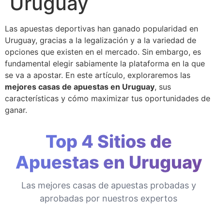
Uruguay
Las apuestas deportivas han ganado popularidad en
Uruguay, gracias a la legalización y a la variedad de
opciones que existen en el mercado. Sin embargo, es
fundamental elegir sabiamente la plataforma en la que
se va a apostar. En este artículo, exploraremos las
mejores casas de apuestas en Uruguay
, sus
características y cómo maximizar tus oportunidades de
ganar.
Top 4 Sitios de
Apuestas en Uruguay
Las mejores casas de apuestas probadas y
aprobadas por nuestros expertos