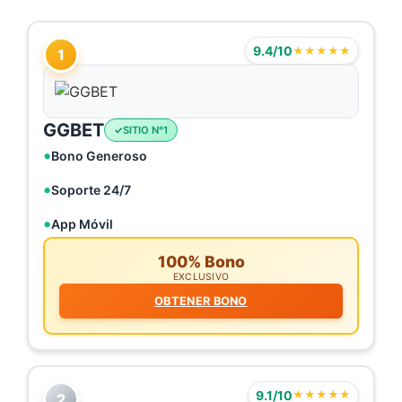
9.4/10
★★★★★
1
GGBET
SITIO N°1
Bono Generoso
Soporte 24/7
App Móvil
100% Bono
EXCLUSIVO
OBTENER BONO
9.1/10
★★★★★
2