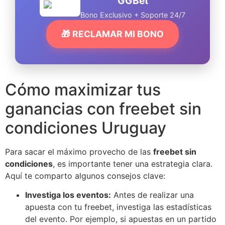
GGBet
Bono Exclusivo + Soporte 24/7
🎁 RECLAMAR MI BONO
Cómo maximizar tus
ganancias con freebet sin
condiciones Uruguay
Para sacar el máximo provecho de las
freebet sin
condiciones
, es importante tener una estrategia clara.
Aquí te comparto algunos consejos clave:
Investiga los eventos:
Antes de realizar una
apuesta con tu freebet, investiga las estadísticas
del evento. Por ejemplo, si apuestas en un partido