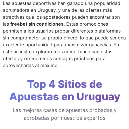
Las apuestas deportivas han ganado una popularidad
abrumadora en Uruguay, y una de las ofertas más
atractivas que los apostadores pueden encontrar son
las
freebet sin condiciones
. Estas promociones
permiten a los usuarios probar diferentes plataformas
sin comprometer su propio dinero, lo que puede ser una
excelente oportunidad para maximizar ganancias. En
este artículo, exploraremos cómo funcionan estas
ofertas y ofreceremos consejos prácticos para
aprovecharlas al máximo.
Top 4 Sitios de
Apuestas en Uruguay
Las mejores casas de apuestas probadas y
aprobadas por nuestros expertos