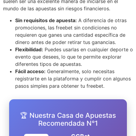
suelen ser una excelente manera de iniciarse en el
mundo de las apuestas sin riesgos financieros.
Sin requisitos de apuesta:
A diferencia de otras
promociones, las freebet sin condiciones no
requieren que ganes una cantidad específica de
dinero antes de poder retirar tus ganancias.
Flexibilidad:
Puedes usarlas en cualquier deporte o
evento que desees, lo que te permite explorar
diferentes tipos de apuestas.
Fácil acceso:
Generalmente, solo necesitas
registrarte en la plataforma y cumplir con algunos
pasos simples para obtener tu freebet.
🏆 Nuestra Casa de Apuestas
Recomendada N°1