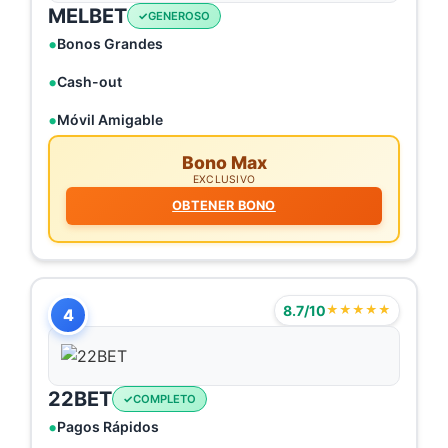
MELBET
GENEROSO
Bonos Grandes
Cash-out
Móvil Amigable
Bono Max
EXCLUSIVO
OBTENER BONO
8.7/10
★★★★★
4
22BET
COMPLETO
Pagos Rápidos