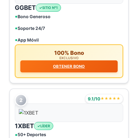
GGBET
SITIO N°1
Bono Generoso
Soporte 24/7
App Móvil
100% Bono
EXCLUSIVO
OBTENER BONO
9.1/10
★★★★★
2
1XBET
LÍDER
50+ Deportes