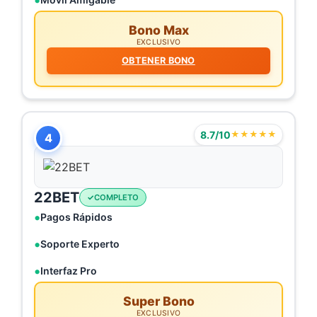
Bono Max
EXCLUSIVO
OBTENER BONO
8.7/10
★★★★★
4
22BET
COMPLETO
Pagos Rápidos
Soporte Experto
Interfaz Pro
Super Bono
EXCLUSIVO