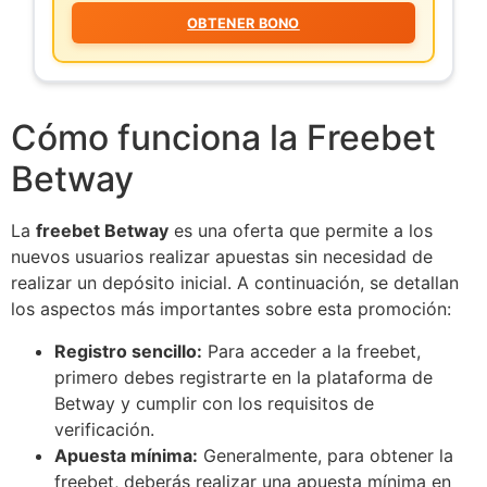
OBTENER BONO
Cómo funciona la Freebet
Betway
La
freebet Betway
es una oferta que permite a los
nuevos usuarios realizar apuestas sin necesidad de
realizar un depósito inicial. A continuación, se detallan
los aspectos más importantes sobre esta promoción:
Registro sencillo:
Para acceder a la freebet,
primero debes registrarte en la plataforma de
Betway y cumplir con los requisitos de
verificación.
Apuesta mínima:
Generalmente, para obtener la
freebet, deberás realizar una apuesta mínima en