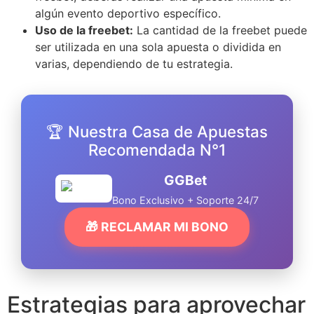
algún evento deportivo específico.
Uso de la freebet:
La cantidad de la freebet puede
ser utilizada en una sola apuesta o dividida en
varias, dependiendo de tu estrategia.
🏆 Nuestra Casa de Apuestas
Recomendada N°1
GGBet
Bono Exclusivo + Soporte 24/7
🎁 RECLAMAR MI BONO
Estrategias para aprovechar