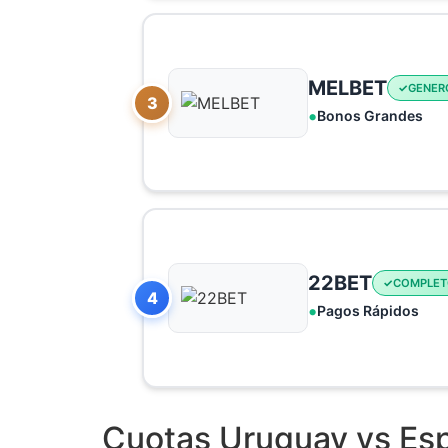
MELBET
GENER
3
Bonos Grandes
22BET
COMPLE
4
Pagos Rápidos
Cuotas Uruguay vs Espa