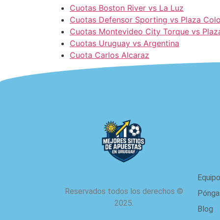
Cuotas Boston River vs La Luz
Cuotas Defensor Sporting vs Plaza Colo
Cuotas Montevideo City Torque vs Plaz
Cuotas Uruguay vs Argentina
Cuota Carlos Alcaraz
ac
no
Equip
Reservados todos los derechos
©
Pónga
2025.
Blog