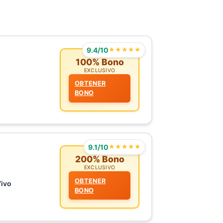
9.4/10
★★★★★
100% Bono
EXCLUSIVO
OBTENER
BONO
9.1/10
★★★★★
200% Bono
EXCLUSIVO
OBTENER
Vivo
BONO