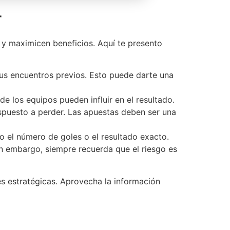
r
 y maximicen beneficios. Aquí te presento
 encuentros previos. Esto puede darte una
de los equipos pueden influir en el resultado.
spuesto a perder. Las apuestas deben ser una
o el número de goles o el resultado exacto.
in embargo, siempre recuerda que el riesgo es
nes estratégicas. Aprovecha la información