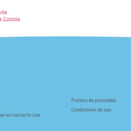
nia
a Colonia
erca de
Legal
sotros
Política de privacidad
o
Condiciones de uso
se en contacto con