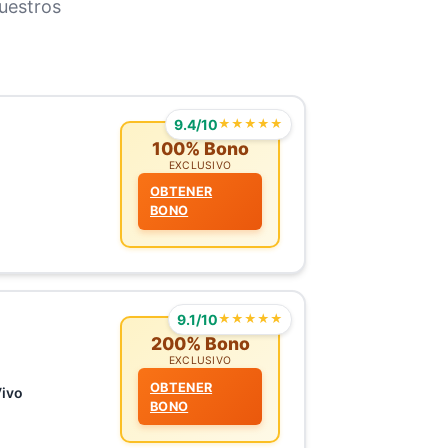
uestros
9.4/10
★★★★★
100% Bono
EXCLUSIVO
OBTENER
BONO
9.1/10
★★★★★
200% Bono
EXCLUSIVO
OBTENER
Vivo
BONO