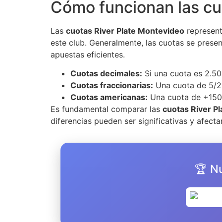
Cómo funcionan las cu
Las
cuotas River Plate Montevideo
represent
este club. Generalmente, las cuotas se prese
apuestas eficientes.
Cuotas decimales:
Si una cuota es 2.50,
Cuotas fraccionarias:
Una cuota de 5/2 
Cuotas americanas:
Una cuota de +150 
Es fundamental comparar las
cuotas River P
diferencias pueden ser significativas y afecta
🏆 N