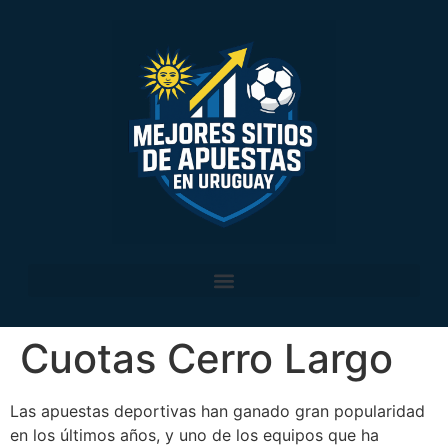
Cuotas Cerro Largo
Las apuestas deportivas han ganado gran popularidad
en los últimos años, y uno de los equipos que ha