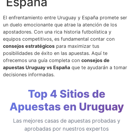
España
El enfrentamiento entre Uruguay y España promete ser
un duelo emocionante que atrae la atención de los
apostadores. Con una rica historia futbolística y
equipos competitivos, es fundamental contar con
consejos estratégicos
para maximizar tus
posibilidades de éxito en las apuestas. Aquí te
ofrecemos una guía completa con
consejos de
apuestas Uruguay vs España
que te ayudarán a tomar
decisiones informadas.
Top 4 Sitios de
Apuestas en Uruguay
Las mejores casas de apuestas probadas y
aprobadas por nuestros expertos