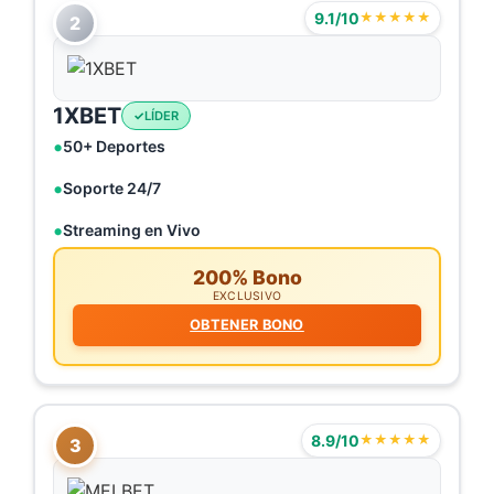
9.1/10
★★★★★
2
1XBET
LÍDER
50+ Deportes
Soporte 24/7
Streaming en Vivo
200% Bono
EXCLUSIVO
OBTENER BONO
8.9/10
★★★★★
3