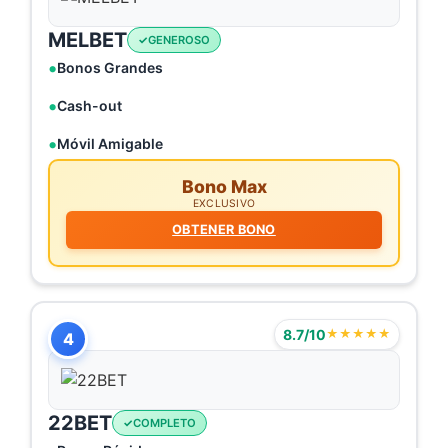
MELBET
GENEROSO
Bonos Grandes
Cash-out
Móvil Amigable
Bono Max
EXCLUSIVO
OBTENER BONO
8.7/10
★★★★★
4
22BET
COMPLETO