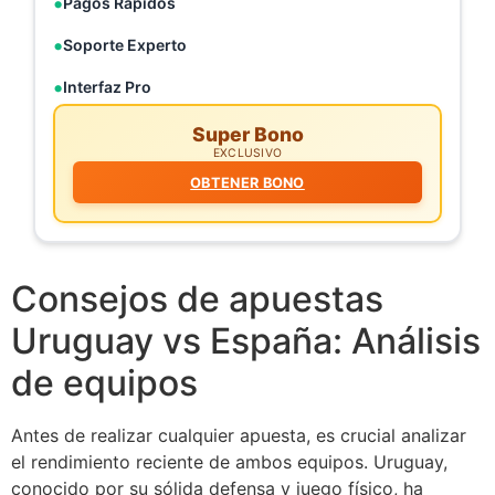
Pagos Rápidos
Soporte Experto
Interfaz Pro
Super Bono
EXCLUSIVO
OBTENER BONO
Consejos de apuestas
Uruguay vs España: Análisis
de equipos
Antes de realizar cualquier apuesta, es crucial analizar
el rendimiento reciente de ambos equipos. Uruguay,
conocido por su sólida defensa y juego físico, ha