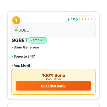
9.4/10
★★★★★
1
GGBET
SITIO N°1
Bono Generoso
Soporte 24/7
App Móvil
100% Bono
EXCLUSIVO
OBTENER BONO