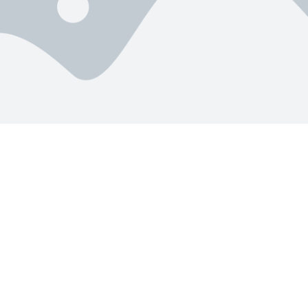
404
We cannot seem to find that Page.
Go Home