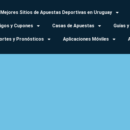
 Mejores Sitios de Apuestas Deportivas en Uruguay
igos y Cupones
Casas de Apuestas
Guías y
ortes y Pronósticos
Aplicaciones Móviles
no 1xBet
t you are looking for