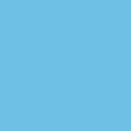
was not found!