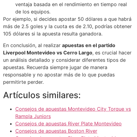
ventaja basada en el rendimiento en tiempo real
de los equipos.
Por ejemplo, si decides apostar 50 dólares a que habrá
más de 2.5 goles y la cuota es de 2.10, podrías obtener
105 dólares si la apuesta resulta ganadora.
En conclusión, al realizar
apuestas en el partido
Liverpool Montevideo vs Cerro Largo
, es crucial hacer
un análisis detallado y considerar diferentes tipos de
apuestas. Recuerda siempre jugar de manera
responsable y no apostar más de lo que puedas
permitirte perder.
Artículos similares:
Consejos de apuestas Montevideo City Torque vs
Rampla Juniors
Consejos de apuestas River Plate Montevideo
Consejos de apuestas Boston River