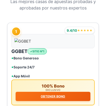
Las mejores casas de apuestas probadas y
aprobadas por nuestros expertos
9.4/10
★★★★★
1
GGBET
SITIO N°1
Bono Generoso
Soporte 24/7
App Móvil
100% Bono
EXCLUSIVO
OBTENER BONO