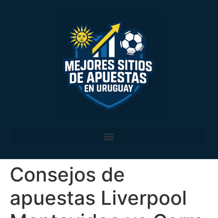
Consejos de
apuestas Liverpool