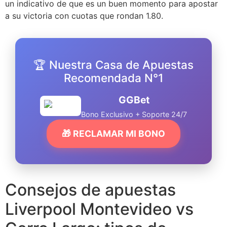
un indicativo de que es un buen momento para apostar
a su victoria con cuotas que rondan 1.80.
🏆 Nuestra Casa de Apuestas
Recomendada N°1
GGBet
Bono Exclusivo + Soporte 24/7
🎁 RECLAMAR MI BONO
Consejos de apuestas
Liverpool Montevideo vs