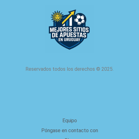
Reservados todos los derechos
©
2025.
acerca de nosotros
Equipo
Póngase en contacto con