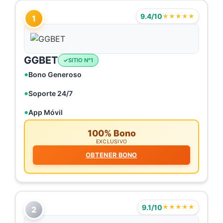
9.4/10
★★★★★
1
GGBET
SITIO N°1
Bono Generoso
Soporte 24/7
App Móvil
100% Bono
EXCLUSIVO
OBTENER BONO
9.1/10
★★★★★
2