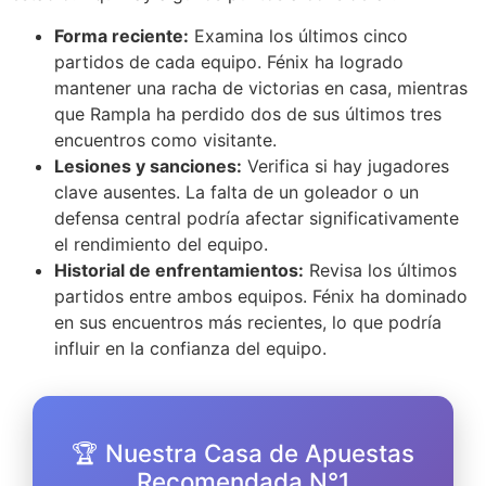
Forma reciente:
Examina los últimos cinco
partidos de cada equipo. Fénix ha logrado
mantener una racha de victorias en casa, mientras
que Rampla ha perdido dos de sus últimos tres
encuentros como visitante.
Lesiones y sanciones:
Verifica si hay jugadores
clave ausentes. La falta de un goleador o un
defensa central podría afectar significativamente
el rendimiento del equipo.
Historial de enfrentamientos:
Revisa los últimos
partidos entre ambos equipos. Fénix ha dominado
en sus encuentros más recientes, lo que podría
influir en la confianza del equipo.
🏆 Nuestra Casa de Apuestas
Recomendada N°1