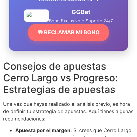
GGBet
Bono Exclusivo + Soporte 24/7
🎁 RECLAMAR MI BONO
Consejos de apuestas
Cerro Largo vs Progreso:
Estrategias de apuestas
Una vez que hayas realizado el análisis previo, es hora
de definir tu estrategia de apuestas. Aquí tienes algunas
recomendaciones:
Apuesta por el margen:
Si crees que Cerro Largo