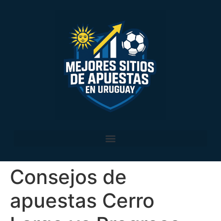
Consejos de
apuestas Cerro