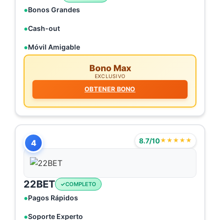
Bonos Grandes
Cash-out
Móvil Amigable
Bono Max
EXCLUSIVO
OBTENER BONO
8.7/10
★★★★★
4
22BET
COMPLETO
Pagos Rápidos
Soporte Experto