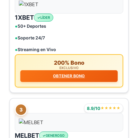
1XBET
LÍDER
50+ Deportes
Soporte 24/7
Streaming en Vivo
200% Bono
EXCLUSIVO
OBTENER BONO
8.9/10
★★★★★
3
MELBET
GENEROSO