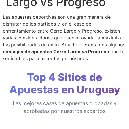
Largo vs Progreso
Las apuestas deportivas son una gran manera de
disfrutar de los partidos y, en el caso del
enfrentamiento entre Cerro Largo y Progreso, existen
varias consideraciones que pueden ayudar a maximizar
tus posibilidades de éxito. Aquí te presentamos algunos
consejos de apuestas Cerro Largo vs Progreso
que te
serán útiles para hacer tus pronósticos.
Top 4 Sitios de
Apuestas en Uruguay
Las mejores casas de apuestas probadas y
aprobadas por nuestros expertos