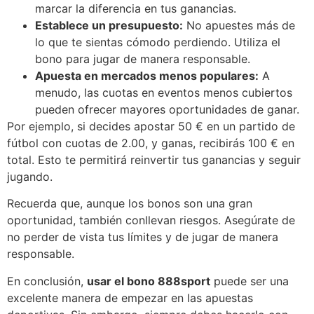
marcar la diferencia en tus ganancias.
Establece un presupuesto:
No apuestes más de
lo que te sientas cómodo perdiendo. Utiliza el
bono para jugar de manera responsable.
Apuesta en mercados menos populares:
A
menudo, las cuotas en eventos menos cubiertos
pueden ofrecer mayores oportunidades de ganar.
Por ejemplo, si decides apostar 50 € en un partido de
fútbol con cuotas de 2.00, y ganas, recibirás 100 € en
total. Esto te permitirá reinvertir tus ganancias y seguir
jugando.
Recuerda que, aunque los bonos son una gran
oportunidad, también conllevan riesgos. Asegúrate de
no perder de vista tus límites y de jugar de manera
responsable.
En conclusión,
usar el bono 888sport
puede ser una
excelente manera de empezar en las apuestas