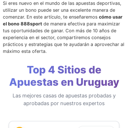
Si eres nuevo en el mundo de las apuestas deportivas,
utilizar un bono puede ser una excelente manera de
comenzar. En este artículo, te enseñaremos
cómo usar
el bono 888sport
de manera efectiva para maximizar
tus oportunidades de ganar. Con más de 10 años de
experiencia en el sector, compartiremos consejos
prácticos y estrategias que te ayudarán a aprovechar al
máximo esta oferta.
Top 4 Sitios de
Apuestas en Uruguay
Las mejores casas de apuestas probadas y
aprobadas por nuestros expertos