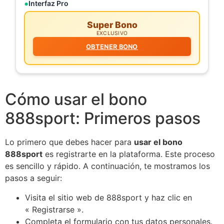
Interfaz Pro
Super Bono
EXCLUSIVO
OBTENER BONO
Cómo usar el bono
888sport: Primeros pasos
Lo primero que debes hacer para
usar el bono
888sport
es registrarte en la plataforma. Este proceso
es sencillo y rápido. A continuación, te mostramos los
pasos a seguir:
Visita el sitio web de 888sport y haz clic en
« Registrarse ».
Completa el formulario con tus datos personales.