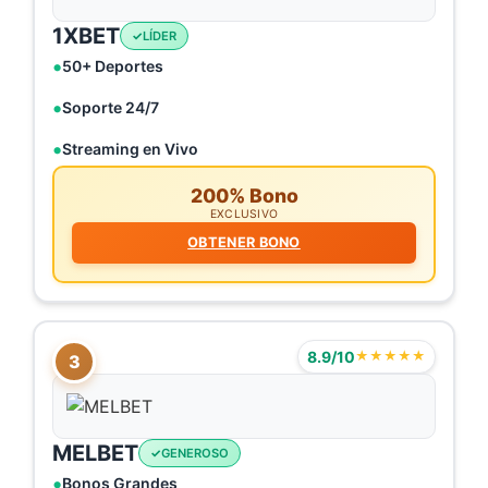
1XBET
LÍDER
50+ Deportes
Soporte 24/7
Streaming en Vivo
200% Bono
EXCLUSIVO
OBTENER BONO
8.9/10
★★★★★
3
MELBET
GENEROSO
Bonos Grandes