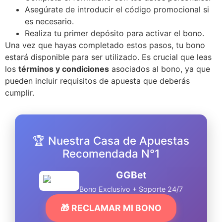
Asegúrate de introducir el código promocional si
es necesario.
Realiza tu primer depósito para activar el bono.
Una vez que hayas completado estos pasos, tu bono
estará disponible para ser utilizado. Es crucial que leas
los
términos y condiciones
asociados al bono, ya que
pueden incluir requisitos de apuesta que deberás
cumplir.
🏆 Nuestra Casa de Apuestas
Recomendada N°1
GGBet
Bono Exclusivo + Soporte 24/7
🎁 RECLAMAR MI BONO