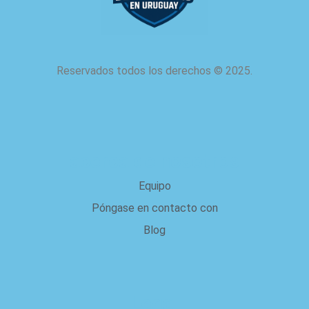
Reservados todos los derechos
©
2025.
acerca de nosotros
Equipo
Póngase en contacto con
Blog
Legal