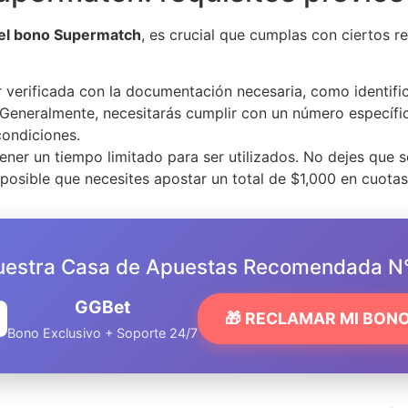
r el bono Supermatch
, es crucial que cumplas con ciertos r
 verificada con la documentación necesaria, como identifi
Generalmente, necesitarás cumplir con un número específic
condiciones.
ner un tiempo limitado para ser utilizados. No dejes que s
 posible que necesites apostar un total de $1,000 en cuotas
uestra Casa de Apuestas Recomendada N
GGBet
🎁 RECLAMAR MI BON
Bono Exclusivo + Soporte 24/7