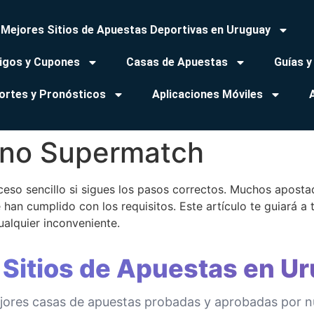
 Mejores Sitios de Apuestas Deportivas en Uruguay
igos y Cupones
Casas de Apuestas
Guías y
ortes y Pronósticos
Aplicaciones Móviles
bono Supermatch
ceso sencillo si sigues los pasos correctos. Muchos apost
han cumplido con los requisitos. Este artículo te guiará a
alquier inconveniente.
 Sitios de Apuestas en U
jores casas de apuestas probadas y aprobadas por n