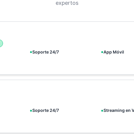
expertos
Soporte 24/7
App Móvil
Soporte 24/7
Streaming en 