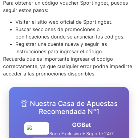
Para obtener un código voucher Sportingbet, puedes
seguir estos pasos:
Visitar el sitio web oficial de Sportingbet.
Buscar secciones de promociones o
bonificaciones donde se anuncian los códigos.
Registrar una cuenta nueva y seguir las
instrucciones para ingresar el código.
Recuerda que es importante ingresar el código
correctamente, ya que cualquier error podría impedirte
acceder a las promociones disponibles.
🏆 Nuestra Casa de Apuestas
Recomendada N°1
GGBet
Bono Exclusivo + Soporte 24/7