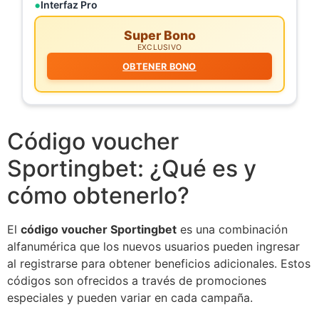
Interfaz Pro
Super Bono
EXCLUSIVO
OBTENER BONO
Código voucher
Sportingbet: ¿Qué es y
cómo obtenerlo?
El
código voucher Sportingbet
es una combinación
alfanumérica que los nuevos usuarios pueden ingresar
al registrarse para obtener beneficios adicionales. Estos
códigos son ofrecidos a través de promociones
especiales y pueden variar en cada campaña.