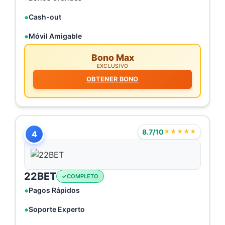
Cash-out
Móvil Amigable
Bono Max
EXCLUSIVO
OBTENER BONO
8.7/10
★★★★★
4
22BET
COMPLETO
Pagos Rápidos
Soporte Experto