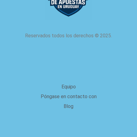
Reservados todos los derechos
©
2025.
acerca de nosotros
Equipo
Póngase en contacto con
Blog