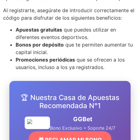
Al registrarte, asegúrate de introducir correctamente el
código para disfrutar de los siguientes beneficios:
Apuestas gratuitas
que puedes utilizar en
diferentes eventos deportivos.
Bonos por depósito
que te permiten aumentar tu
capital inicial.
Promociones periódicas
que se ofrecen a los
usuarios, incluso a los ya registrados.
🏆 Nuestra Casa de Apuestas
Recomendada N°1
GGBet
Bono Exclusivo + Soporte 24/7
🎁 RECLAMAR MI BONO