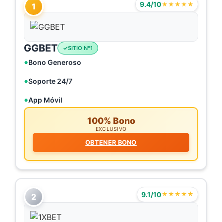
9.4/10
★★★★★
1
GGBET
SITIO N°1
Bono Generoso
Soporte 24/7
App Móvil
100% Bono
EXCLUSIVO
OBTENER BONO
9.1/10
★★★★★
2