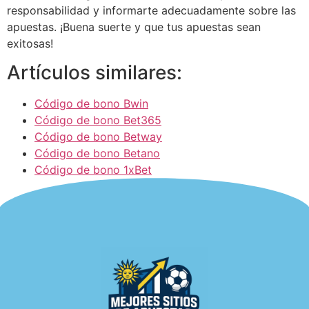
responsabilidad y informarte adecuadamente sobre las
apuestas. ¡Buena suerte y que tus apuestas sean
exitosas!
Artículos similares:
Código de bono Bwin
Código de bono Bet365
Código de bono Betway
Código de bono Betano
Código de bono 1xBet