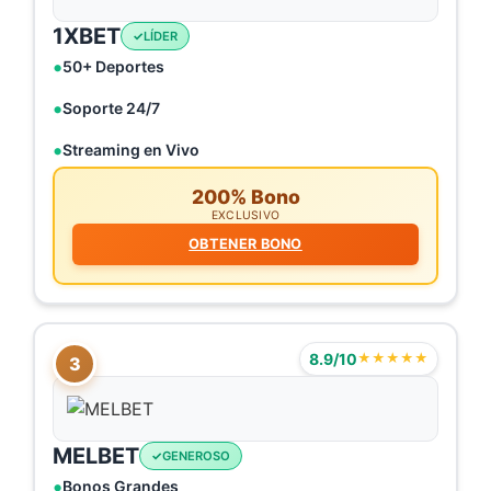
1XBET
LÍDER
50+ Deportes
Soporte 24/7
Streaming en Vivo
200% Bono
EXCLUSIVO
OBTENER BONO
8.9/10
★★★★★
3
MELBET
GENEROSO
Bonos Grandes