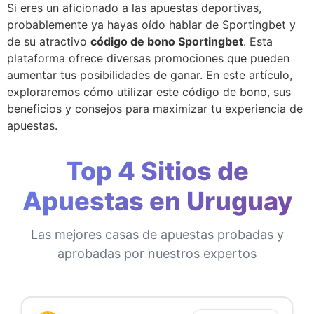
Si eres un aficionado a las apuestas deportivas,
probablemente ya hayas oído hablar de Sportingbet y
de su atractivo
código de bono Sportingbet
. Esta
plataforma ofrece diversas promociones que pueden
aumentar tus posibilidades de ganar. En este artículo,
exploraremos cómo utilizar este código de bono, sus
beneficios y consejos para maximizar tu experiencia de
apuestas.
Top 4 Sitios de
Apuestas en Uruguay
Las mejores casas de apuestas probadas y
aprobadas por nuestros expertos