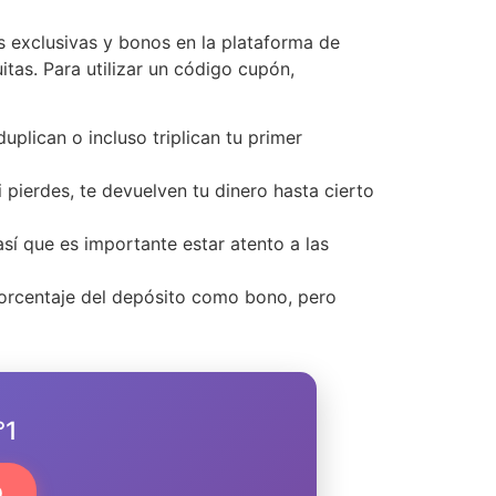
 exclusivas y bonos en la plataforma de
itas. Para utilizar un código cupón,
plican o incluso triplican tu primer
i pierdes, te devuelven tu dinero hasta cierto
í que es importante estar atento a las
porcentaje del depósito como bono, pero
°1
O