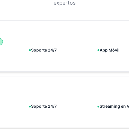
expertos
Soporte 24/7
App Móvil
Soporte 24/7
Streaming en 