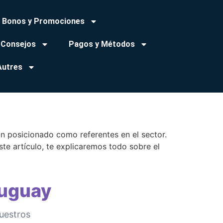
Bonos y Promociones
 Consejos
Pagos y Métodos
Autres
n posicionado como referentes en el sector.
te artículo, te explicaremos todo sobre el
ruguay
uestros