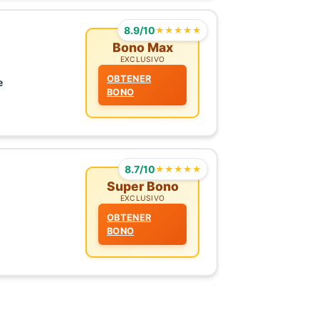
8.9/10
★★★★★
Bono Max
EXCLUSIVO
OBTENER
e
BONO
8.7/10
★★★★★
Super Bono
EXCLUSIVO
OBTENER
BONO