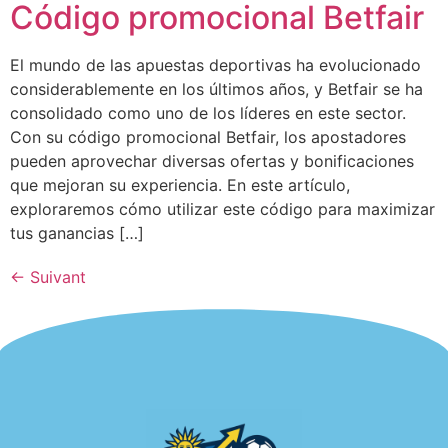
Código promocional Betfair
El mundo de las apuestas deportivas ha evolucionado
considerablemente en los últimos años, y Betfair se ha
consolidado como uno de los líderes en este sector.
Con su código promocional Betfair, los apostadores
pueden aprovechar diversas ofertas y bonificaciones
que mejoran su experiencia. En este artículo,
exploraremos cómo utilizar este código para maximizar
tus ganancias […]
←
Suivant