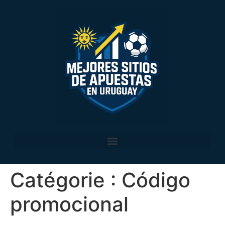
Catégorie :
Código
promocional