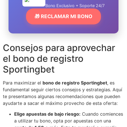
Bono Exclusivo + Soporte 24/7
🎁 RECLAMAR MI BONO
Consejos para aprovechar
el bono de registro
Sportingbet
Para maximizar el
bono de registro Sportingbet
, es
fundamental seguir ciertos consejos y estrategias. Aquí
te presentamos algunas recomendaciones que pueden
ayudarte a sacar el máximo provecho de esta oferta:
Elige apuestas de bajo riesgo:
Cuando comiences
a utilizar tu bono, opta por apuestas con una