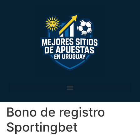
Bono de registro
Sportingbet