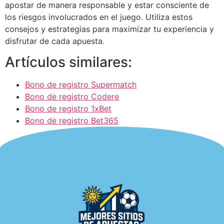
apostar de manera responsable y estar consciente de
los riesgos involucrados en el juego. Utiliza estos
consejos y estrategias para maximizar tu experiencia y
disfrutar de cada apuesta.
Artículos similares:
Bono de registro Supermatch
Bono de registro Codere
Bono de registro 1xBet
Bono de registro Bet365