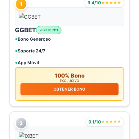
9.4/10
★★★★★
1
GGBET
SITIO N°1
Bono Generoso
Soporte 24/7
App Móvil
100% Bono
EXCLUSIVO
OBTENER BONO
9.1/10
★★★★★
2