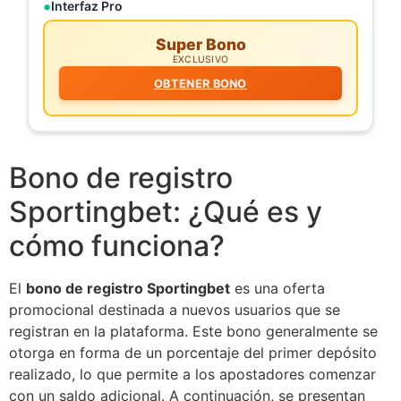
Interfaz Pro
Super Bono
EXCLUSIVO
OBTENER BONO
Bono de registro
Sportingbet: ¿Qué es y
cómo funciona?
El
bono de registro Sportingbet
es una oferta
promocional destinada a nuevos usuarios que se
registran en la plataforma. Este bono generalmente se
otorga en forma de un porcentaje del primer depósito
realizado, lo que permite a los apostadores comenzar
con un saldo adicional. A continuación, se presentan