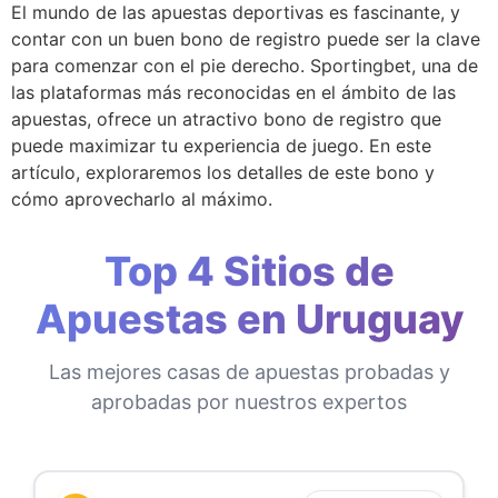
El mundo de las apuestas deportivas es fascinante, y
contar con un buen bono de registro puede ser la clave
para comenzar con el pie derecho. Sportingbet, una de
las plataformas más reconocidas en el ámbito de las
apuestas, ofrece un atractivo bono de registro que
puede maximizar tu experiencia de juego. En este
artículo, exploraremos los detalles de este bono y
cómo aprovecharlo al máximo.
Top 4 Sitios de
Apuestas en Uruguay
Las mejores casas de apuestas probadas y
aprobadas por nuestros expertos