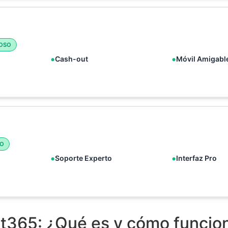
OSO
Cash-out
Móvil Amigabl
TO
Soporte Experto
Interfaz Pro
et365: ¿Qué es y cómo funcio