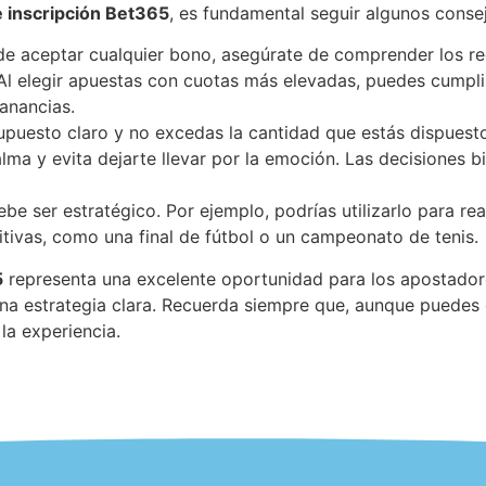
 inscripción Bet365
, es fundamental seguir algunos conse
e aceptar cualquier bono, asegúrate de comprender los requ
l elegir apuestas con cuotas más elevadas, puedes cumplir
anancias.
puesto claro y no excedas la cantidad que estás dispuesto
ma y evita dejarte llevar por la emoción. Las decisiones b
e ser estratégico. Por ejemplo, podrías utilizarlo para re
tivas, como una final de fútbol o un campeonato de tenis.
5
representa una excelente oportunidad para los apostadores
na estrategia clara. Recuerda siempre que, aunque puedes g
la experiencia.