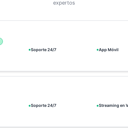
expertos
Soporte 24/7
App Móvil
Soporte 24/7
Streaming en 