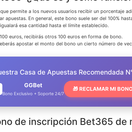
que permite a los nuevos usuarios recibir un porcentaje adi
zar apuestas. En general, este bono suele ser del 100% hasta 
ualará esa cantidad hasta el límite establecido.
 100 euros, recibirás otros 100 euros en forma de bono.
berás apostar el monto del bono un cierto número de veces
uestra Casa de Apuestas Recomendada N
GGBet
🎁 RECLAMAR MI BON
Bono Exclusivo + Soporte 24/7
no de inscripción Bet365 de 