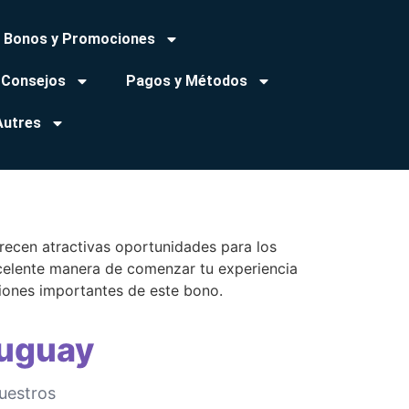
Bonos y Promociones
 Consejos
Pagos y Métodos
Autres
recen atractivas oportunidades para los
celente manera de comenzar tu experiencia
ciones importantes de este bono.
ruguay
uestros