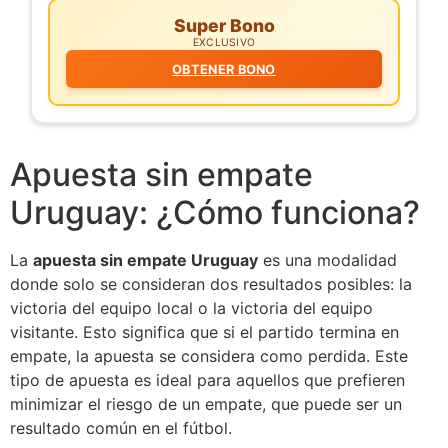
Super Bono
EXCLUSIVO
OBTENER BONO
Apuesta sin empate
Uruguay: ¿Cómo funciona?
La
apuesta sin empate Uruguay
es una modalidad
donde solo se consideran dos resultados posibles: la
victoria del equipo local o la victoria del equipo
visitante. Esto significa que si el partido termina en
empate, la apuesta se considera como perdida. Este
tipo de apuesta es ideal para aquellos que prefieren
minimizar el riesgo de un empate, que puede ser un
resultado común en el fútbol.