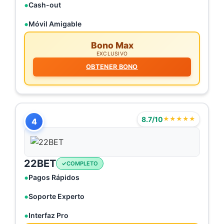
Cash-out
Móvil Amigable
Bono Max
EXCLUSIVO
OBTENER BONO
8.7/10
★★★★★
4
22BET
COMPLETO
Pagos Rápidos
Soporte Experto
Interfaz Pro