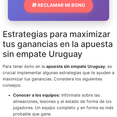
🎁 RECLAMAR MI BONO
Estrategias para maximizar
tus ganancias en la apuesta
sin empate Uruguay
Para tener éxito en la
apuesta sin empate Uruguay
, es
crucial implementar algunas estrategias que te ayuden a
maximizar tus ganancias. Considera los siguientes
consejos:
Conocer a los equipos:
Infórmate sobre las
alineaciones, lesiones y el estado de forma de los
jugadores. Un equipo completo y en forma es más
probable que gane.