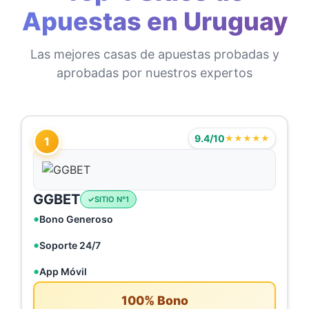
Apuestas en Uruguay
Las mejores casas de apuestas probadas y
aprobadas por nuestros expertos
9.4/10
★★★★★
1
GGBET
SITIO N°1
Bono Generoso
Soporte 24/7
App Móvil
100% Bono