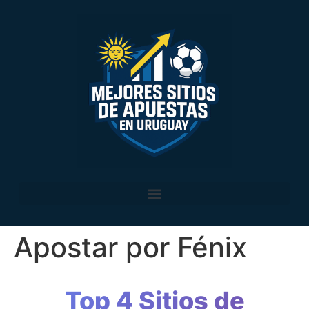
Apostar por Fénix
Top 4 Sitios de