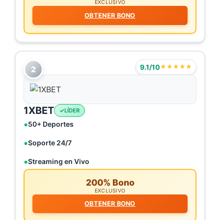
EXCLUSIVO
OBTENER BONO
9.1/10
★★★★★
2
1XBET
LÍDER
50+ Deportes
Soporte 24/7
Streaming en Vivo
200% Bono
EXCLUSIVO
OBTENER BONO