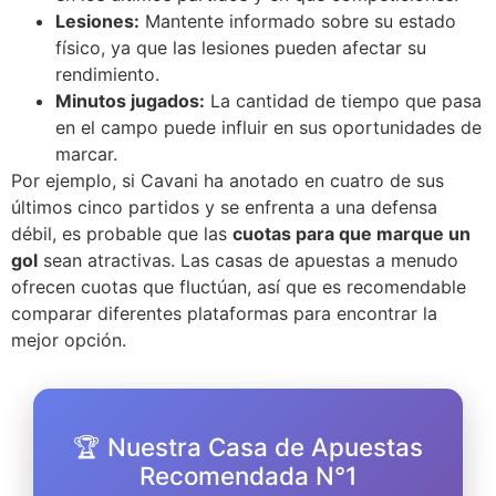
Lesiones:
Mantente informado sobre su estado
físico, ya que las lesiones pueden afectar su
rendimiento.
Minutos jugados:
La cantidad de tiempo que pasa
en el campo puede influir en sus oportunidades de
marcar.
Por ejemplo, si Cavani ha anotado en cuatro de sus
últimos cinco partidos y se enfrenta a una defensa
débil, es probable que las
cuotas para que marque un
gol
sean atractivas. Las casas de apuestas a menudo
ofrecen cuotas que fluctúan, así que es recomendable
comparar diferentes plataformas para encontrar la
mejor opción.
🏆 Nuestra Casa de Apuestas
Recomendada N°1