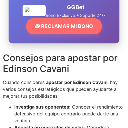
GGBet
Bono Exclusivo + Soporte 24/7
🎁 RECLAMAR MI BONO
Consejos para apostar por
Edinson Cavani
Cuando consideres
apostar por Edinson Cavani
, hay
varios consejos estratégicos que pueden ayudarte a
mejorar tus posibilidades:
Investiga sus oponentes:
Conocer el rendimiento
defensivo del equipo contrario puede darte una
ventaja.
Apuesta en mercados de goles:
Considera