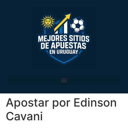
Apostar por Edinson
Cavani