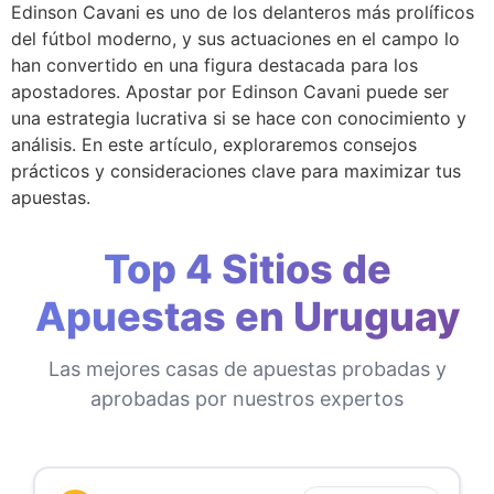
Edinson Cavani es uno de los delanteros más prolíficos
del fútbol moderno, y sus actuaciones en el campo lo
han convertido en una figura destacada para los
apostadores. Apostar por Edinson Cavani puede ser
una estrategia lucrativa si se hace con conocimiento y
análisis. En este artículo, exploraremos consejos
prácticos y consideraciones clave para maximizar tus
apuestas.
Top 4 Sitios de
Apuestas en Uruguay
Las mejores casas de apuestas probadas y
aprobadas por nuestros expertos