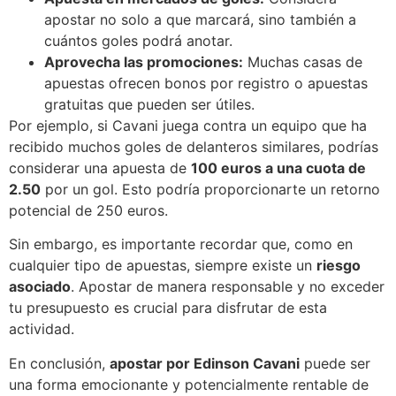
apostar no solo a que marcará, sino también a
cuántos goles podrá anotar.
Aprovecha las promociones:
Muchas casas de
apuestas ofrecen bonos por registro o apuestas
gratuitas que pueden ser útiles.
Por ejemplo, si Cavani juega contra un equipo que ha
recibido muchos goles de delanteros similares, podrías
considerar una apuesta de
100 euros a una cuota de
2.50
por un gol. Esto podría proporcionarte un retorno
potencial de 250 euros.
Sin embargo, es importante recordar que, como en
cualquier tipo de apuestas, siempre existe un
riesgo
asociado
. Apostar de manera responsable y no exceder
tu presupuesto es crucial para disfrutar de esta
actividad.
En conclusión,
apostar por Edinson Cavani
puede ser
una forma emocionante y potencialmente rentable de