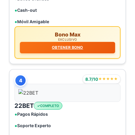
Cash-out
Móvil Amigable
Bono Max
EXCLUSIVO
OBTENER BONO
8.7/10
★★★★★
4
22BET
COMPLETO
Pagos Rápidos
Soporte Experto