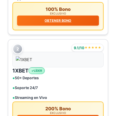
100% Bono
EXCLUSIVO
OBTENER BONO
9.1/10
★★★★★
2
1XBET
LÍDER
50+ Deportes
Soporte 24/7
Streaming en Vivo
200% Bono
EXCLUSIVO