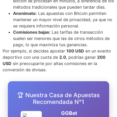
Bitcoin se procesan en minutos, a diferencia de los
métodos tradicionales que pueden tardar días.
Anonimato:
Las apuestas con Bitcoin permiten
mantener un mayor nivel de privacidad, ya que no
se requiere información personal.
Comisiones bajas:
Las tarifas de transacción
suelen ser menores que las de otros métodos de
pago, lo que maximiza tus ganancias.
Por ejemplo, si decides apostar
100 USD
en un evento
deportivo con una cuota de
2.0
, podrías ganar
200
USD
sin preocuparte por altas comisiones en la
conversión de divisas.
🏆 Nuestra Casa de Apuestas
Recomendada N°1
GGBet