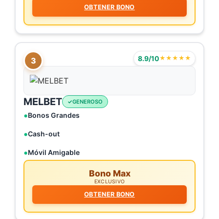
OBTENER BONO
8.9/10
★★★★★
3
MELBET
GENEROSO
Bonos Grandes
Cash-out
Móvil Amigable
Bono Max
EXCLUSIVO
OBTENER BONO