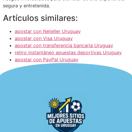
segura y entretenida.
Artículos similares:
apostar con Neteller Uruguay
apostar con Visa Uruguay
apostar con transferencia bancaria Uruguay
retiro instantáneo apuestas deportivas Uruguay
apostar con PayPal Uruguay